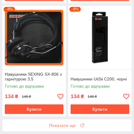
–8%
–8%
Навушники SEXING SX-806 з
гарнітурою 3,5
Навушники UiiSii C200, чорні
Готово до відправки
Готово до відправки
134
134
₴
₴
146 ₴
146 ₴
Купити
Купити
Показати ще