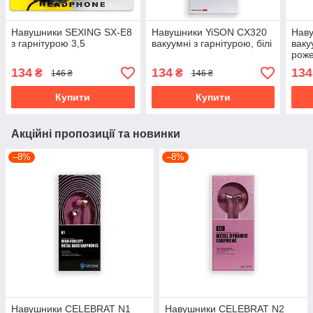
Навушники SEXING SX-E8
Навушники YiSON CX320
Нав
з гарнітурою 3,5
вакуумні з гарнітурою, білі
ваку
роже
134
134
134
₴
₴
146 ₴
146 ₴
Купити
Купити
Акційні пропозиції та новинки
–8%
–8%
Навушники CELEBRAT N1
Навушники CELEBRAT N2