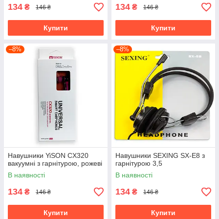
134
134
₴
₴
146 ₴
146 ₴
Купити
Купити
–8%
–8%
Навушники YiSON CX320
Навушники SEXING SX-E8 з
вакуумні з гарнітурою, рожеві
гарнітурою 3,5
В наявності
В наявності
134
134
₴
₴
146 ₴
146 ₴
Купити
Купити