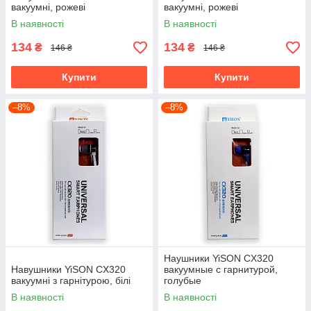
вакуумні, рожеві
вакуумні, рожеві
В наявності
В наявності
134
134
₴
₴
146 ₴
146 ₴
Купити
Купити
–8%
–8%
Наушники YiSON CX320
Навушники YiSON CX320
вакуумные с гарнитурой,
вакуумні з гарнітурою, білі
голубые
В наявності
В наявності