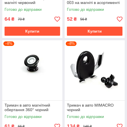
магніті червоний
003 на магніті в асортименті
Готово до відправки
Готово до відправки
64
52
₴
₴
70 ₴
56 ₴
Купити
Купити
–8%
–8%
Тримач в авто магнітний
Тримач в авто MIMACRO
обертання 360° чорний
чорний
Готово до відправки
Готово до відправки
61
134
₴
₴
66 ₴
146 ₴