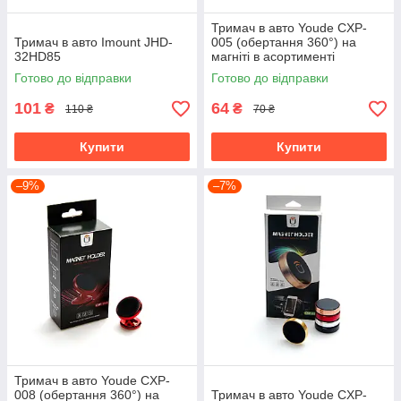
Тримач в авто Youde CXP-
Тримач в авто Imount JHD-
005 (обертання 360°) на
32HD85
магніті в асортименті
Готово до відправки
Готово до відправки
101
64
₴
₴
110 ₴
70 ₴
Купити
Купити
–9%
–7%
Тримач в авто Youde CXP-
008 (обертання 360°) на
Тримач в авто Youde CXP-