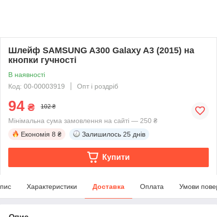
Шлейф SAMSUNG A300 Galaxy A3 (2015) на
кнопки гучності
В наявності
Код: 00-00003919
Опт і роздріб
94
₴
102 ₴
Мінімальна сума замовлення на сайті — 250 ₴
Економія
8 ₴
Залишилось
25 днів
Купити
пис
Характеристики
Доставка
Оплата
Умови пове