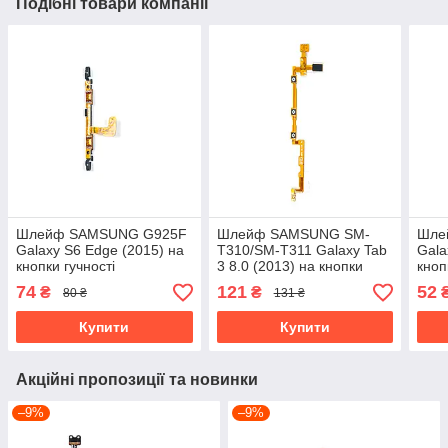
Подібні товари компанії
Шлейф SAMSUNG G925F
Шлейф SAMSUNG SM-
Шле
Galaxy S6 Edge (2015) на
T310/SM-T311 Galaxy Tab
Gala
кнопки гучності
3 8.0 (2013) на кнопки
кноп
гучності
гучн
74
121
52
₴
₴
80 ₴
131 ₴
Купити
Купити
Акційні пропозиції та новинки
–9%
–9%