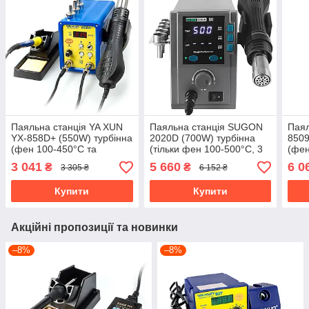
Паяльна станція YA XUN
Паяльна станція SUGON
Паял
YX-858D+ (550W) турбінна
2020D (700W) турбінна
8509
(фен 100-450°C та
(тільки фен 100-500°С, 3
(фен
паяльник 200-480°C)
канали пам'яті)
паял
3 041
5 660
6 0
₴
₴
3 305 ₴
6 152 ₴
5V 2
Купити
Купити
Акційні пропозиції та новинки
–8%
–8%