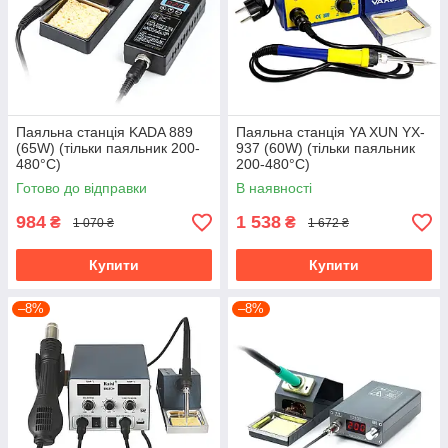
Паяльна станція KADA 889
Паяльна станція YA XUN YX-
(65W) (тільки паяльник 200-
937 (60W) (тільки паяльник
480°С)
200-480°C)
Готово до відправки
В наявності
984
1 538
₴
₴
1 070 ₴
1 672 ₴
Купити
Купити
–8%
–8%