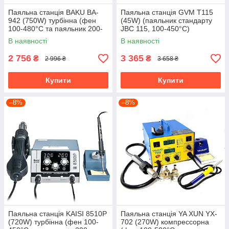
Паяльна станція BAKU BA-
Паяльна станція GVM T115
942 (750W) турбінна (фен
(45W) (паяльник стандарту
100-480°C та паяльник 200-
JBC 115, 100-450°C)
480°С)
В наявності
В наявності
2 756
3 365
₴
₴
2 996 ₴
3 658 ₴
Купити
Купити
–8%
–8%
Паяльна станція KAISI 8510P
Паяльна станція YA XUN YX-
(720W) турбінна (фен 100-
702 (270W) компрессорна