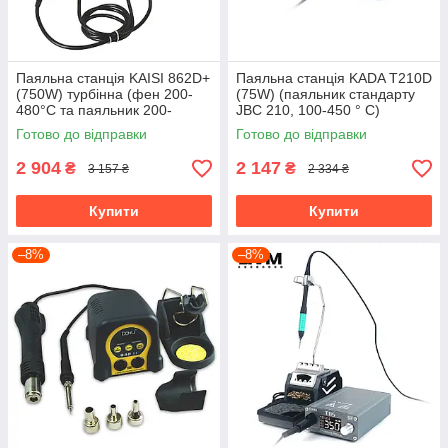
Паяльна станція KAISI 862D+
Паяльна станція KADA T210D
(750W) турбінна (фен 200-
(75W) (паяльник стандарту
480°С та паяльник 200-
JBC 210, 100-450 ° С)
480°С) USB 5V 1A
Готово до відправки
Готово до відправки
2 904
2 147
₴
₴
3 157 ₴
2 334 ₴
Купити
Купити
–8%
–8%