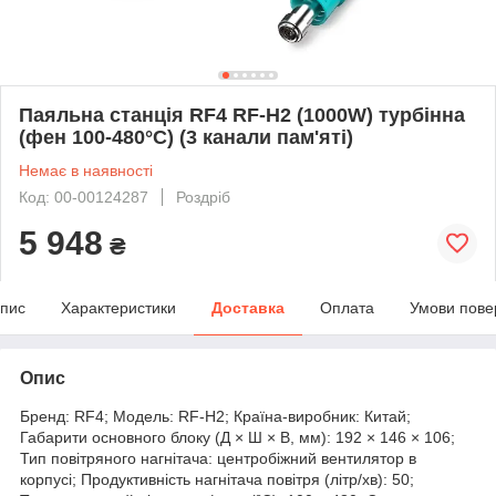
Паяльна станція RF4 RF-H2 (1000W) турбінна
(фен 100-480°C) (3 канали пам'яті)
Немає в наявності
Код: 00-00124287
Роздріб
5 948
₴
пис
Характеристики
Доставка
Оплата
Умови пове
Опис
Бренд: RF4; Модель: RF-H2; Країна-виробник: Китай;
Габарити основного блоку (Д × Ш × В, мм): 192 × 146 × 106;
Тип повітряного нагнітача: центробіжний вентилятор в
корпусі; Продуктивність нагнітача повітря (літр/хв): 50;