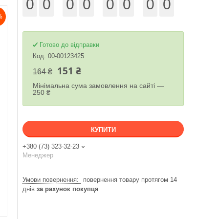
0
0
0
0
0
0
0
0
%
Готово до відправки
Код:
00-00123425
151 ₴
164 ₴
Мінімальна сума замовлення на сайті —
250 ₴
КУПИТИ
+380 (73) 323-32-23
Менеджер
повернення товару протягом 14
днів
за рахунок покупця