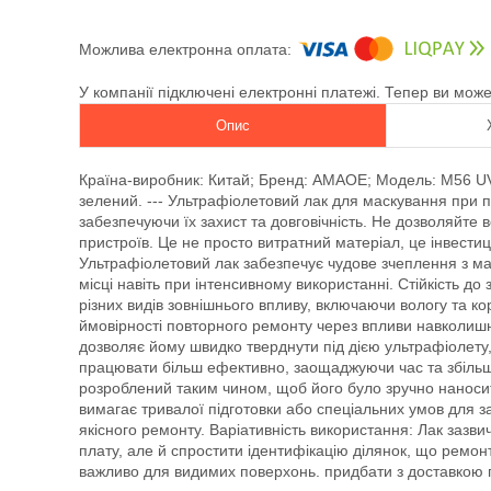
У компанії підключені електронні платежі. Тепер ви мож
Опис
Країна-виробник: Китай; Бренд: AMAOE; Модель: M56 UV 1
зелений. --- Ультрафіолетовий лак для маскування при 
забезпечуючи їх захист та довговічність. Не дозволяйте
пристроїв. Це не просто витратний матеріал, це інвестиці
Ультрафіолетовий лак забезпечує чудове зчеплення з м
місці навіть при інтенсивному використанні. Стійкість до
різних видів зовнішнього впливу, включаючи вологу та к
ймовірності повторного ремонту через впливи навколиш
дозволяє йому швидко тверднути під дією ультрафіолет
працювати більш ефективно, заощаджуючи час та збільш
розроблений таким чином, щоб його було зручно наносити
вимагає тривалої підготовки або спеціальних умов для 
якісного ремонту. Варіативність використання: Лак зазви
плату, але й спростити ідентифікацію ділянок, що ремо
важливо для видимих поверхонь. придбати з доставкою п