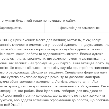
ете купити будь-який товар не покидаючи сайту.
Характеристики
Інформація для замовлення
0CC; Призначення: маска для паяння; Місткість, г: 24; Колір:
паянні є ключовим елементом у процесі відновлення друкованих пла
 волозі або окисленню скоротити термін служби відремонтованих
я в якість вашої роботи та задоволеність клієнтів. Висока адгезія:
атеріалом плати, гарантуючи, що захисне покриття залишиться на
 зовнішніх впливів: Лак формує міцний бар'єр, який захищає плати ві
орозію. Це сприяє збільшенню терміну служби пристроїв та зниженн
нього середовища. Швидке затвердіння: Спеціальна формула лаку
у, що суттєво прискорює процес ремонту та дозволяє майстрам
уючи обсяг можливих замовлень. Легкість використання: Лак
 як вручну, так і за допомогою спеціалізованого обладнання. Він 
затвердіння, що робить його ідеальним вибором для швидкого та
чай доступний у різних кольорах, що дозволяє не тільки захистити
нтуються, або додати естетичне оформлення до роботи, що особлив
о всій Україні