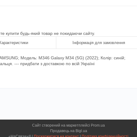
ете купити будь-який товар не покидаючи сайту.
Характеристики
Інформація для замовлення
SAMSUNG; Модель: M346 Galaxy M34 (5G) (2022); Колір: синій;
льця. --- придбати з доставкою по всій Україні
Сайт створений на маркетплейсі
Prom.ua
Продавець на Bigl.ua
«НаСвязи»® |
Поскаржитися на контент
|
Політика конфіденційності