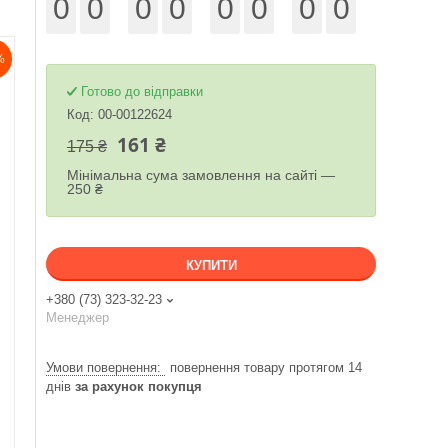
0
0
0
0
0
0
0
0
%
Готово до відправки
Код:
00-00122624
161 ₴
175 ₴
Мінімальна сума замовлення на сайті —
250 ₴
КУПИТИ
+380 (73) 323-32-23
Менеджер
повернення товару протягом 14
днів
за рахунок покупця