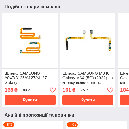
Подібні товари компанії
Шлейф SAMSUNG
Шлейф SAMSUNG M346
Шле
A047/A125/A127/M127
Galaxy M34 (5G) (2022) на
Gala
Galaxy
кнопку включення та
кноп
A04s/A12/A12S/M12S
відбиток пальця, чорний
відб
168
161
184
₴
₴
183 ₴
175 ₴
(2020) на кнопку
включення та відбиток
Купити
Купити
пальця, чорний
Акційні пропозиції та новинки
–9%
–9%