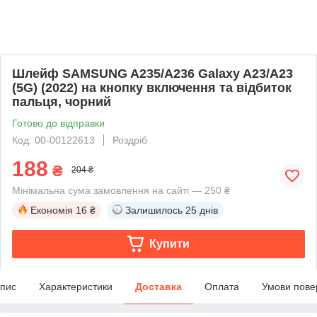
Шлейф SAMSUNG A235/A236 Galaxy A23/A23
(5G) (2022) на кнопку включення та відбиток
пальця, чорний
Готово до відправки
Код: 00-00122613
Роздріб
188
₴
204 ₴
Мінімальна сума замовлення на сайті — 250 ₴
Економія
16 ₴
Залишилось
25 днів
Купити
пис
Характеристики
Доставка
Оплата
Умови пове