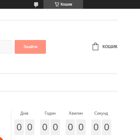
Кошик
КОШИК
Знайти
Днів
Годин
Хвилин
Секунд
0
0
0
0
0
0
0
0