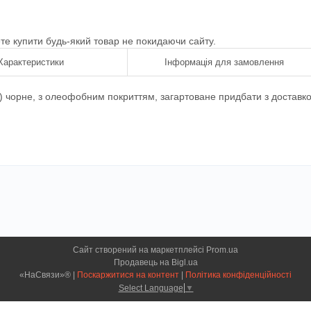
ете купити будь-який товар не покидаючи сайту.
Характеристики
Інформація для замовлення
1) чорне, з олеофобним покриттям, загартоване придбати з доставк
Сайт створений на маркетплейсі
Prom.ua
Продавець на Bigl.ua
«НаСвязи»® |
Поскаржитися на контент
|
Політика конфіденційності
Select Language
▼