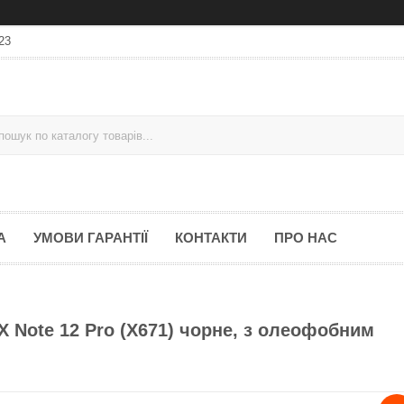
23
А
УМОВИ ГАРАНТІЇ
КОНТАКТИ
ПРО НАС
X Note 12 Pro (X671) чорне, з олеофобним