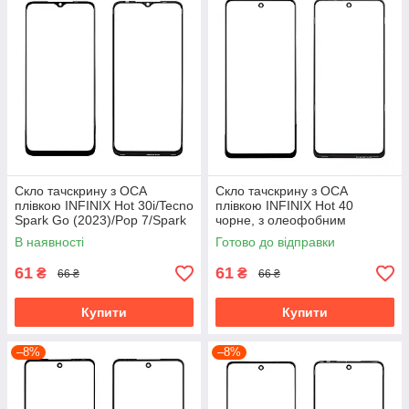
Скло тачскрину з OCA
Скло тачскрину з OCA
плівкою INFINIX Hot 30i/Tecno
плівкою INFINIX Hot 40
Spark Go (2023)/Pop 7/Spark
чорне, з олеофобним
10 (2023) чорне, з
покриттям, загартоване
В наявності
Готово до відправки
олеофобним покриттям,
61
61
₴
₴
66 ₴
66 ₴
Купити
Купити
–8%
–8%