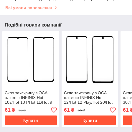
Всі умови повернення
Подібні товари компанії
Скло тачскрину з OCA
Скло тачскрину з OCA
Скло
плівкою INFINIX Hot
плівкою INFINIX Hot
плів
10s/Hot 10T/Hot 11/Hot 9
12/Hot 12 Play/Hot 20/Hot
30i/
Play/Tecno Spark 7P
20 Play/Note 12i (2022)
(202
61
61
61
₴
₴
66 ₴
66 ₴
(2022) чорне, з
чорне, з олеофобним
(202
олеофобним покриттям,
покриттям,
оле
Купити
Купити