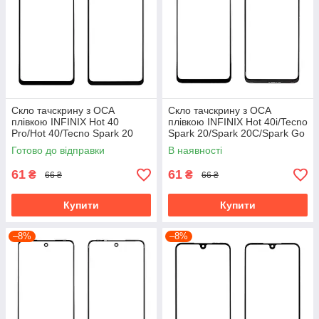
Скло тачскрину з OCA
Скло тачскрину з OCA
плівкою INFINIX Hot 40
плівкою INFINIX Hot 40i/Tecno
Pro/Hot 40/Tecno Spark 20
Spark 20/Spark 20C/Spark Go
Pro/Pova 5 (2023) чорне, з
(2024) чорне, з олеофобним
Готово до відправки
В наявності
олеофобним покриттям,
покриттям, загартоване
загартоване
61
61
₴
₴
66 ₴
66 ₴
Купити
Купити
–8%
–8%