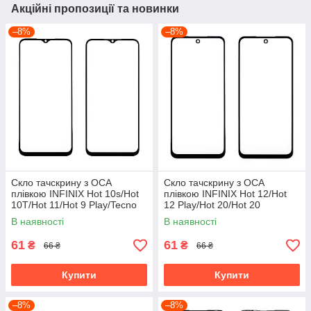
Акційні пропозиції та новинки
–8%
–8%
Скло тачскрину з OCA
Скло тачскрину з OCA
плівкою INFINIX Hot 10s/Hot
плівкою INFINIX Hot 12/Hot
10T/Hot 11/Hot 9 Play/Tecno
12 Play/Hot 20/Hot 20
Spark 7P (2022) чорне, з
Play/Note 12i (2022) чорне, з
В наявності
В наявності
олеофобним покриттям,
олеофобним покриттям,
61
61
₴
₴
66 ₴
66 ₴
Купити
Купити
–8%
–8%