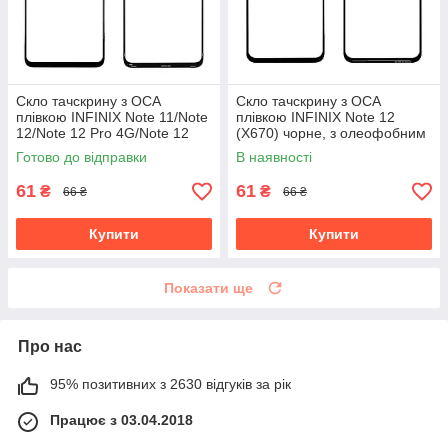
Скло тачскрину з OCA
Скло тачскрину з OCA
плівкою INFINIX Note 11/Note
плівкою INFINIX Note 12
12/Note 12 Pro 4G/Note 12
(X670) чорне, з олеофобним
(2023)/Note 30i (2022) чорне,
покриттям, загартоване
Готово до відправки
В наявності
з олеофобним покриттям,
61
61
₴
₴
66 ₴
66 ₴
Купити
Купити
Показати ще
Про нас
95% позитивних з 2630 відгуків за рік
Працює з 03.04.2018