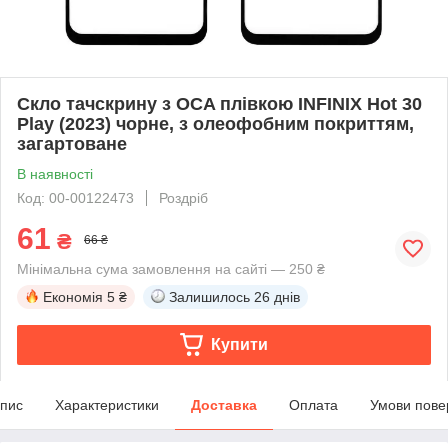
Скло тачскрину з OCA плівкою INFINIX Hot 30
Play (2023) чорне, з олеофобним покриттям,
загартоване
В наявності
Код: 00-00122473
Роздріб
61
₴
66 ₴
Мінімальна сума замовлення на сайті — 250 ₴
Економія
5 ₴
Залишилось
26 днів
Купити
пис
Характеристики
Доставка
Оплата
Умови пове