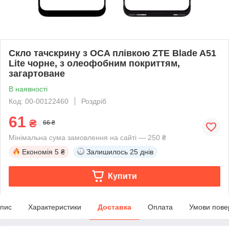
Скло тачскрину з OCA плівкою ZTE Blade A51
Lite чорне, з олеофобним покриттям,
загартоване
В наявності
Код: 00-00122460
Роздріб
61
₴
66 ₴
Мінімальна сума замовлення на сайті — 250 ₴
Економія
5 ₴
Залишилось
25 днів
Купити
пис
Характеристики
Доставка
Оплата
Умови пове