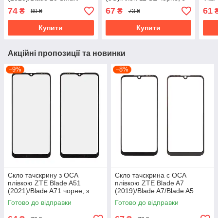
чорне, з олеофобним
олеофобним покриттям,
покр
74
67
61
₴
₴
80 ₴
73 ₴
покриттям, загартоване
загартоване
Купити
Купити
Акційні пропозиції та новинки
–9%
–8%
Скло тачскрину з OCA
Скло тачскрина c OCA
плівкою ZTE Blade A51
плівкою ZTE Blade A7
(2021)/Blade A71 чорне, з
(2019)/Blade A7/Blade A5
олеофобним покриттям,
(2020) чорне, з олеофобним
Готово до відправки
Готово до відправки
загартоване
покриттям, загартоване