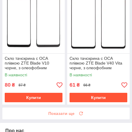
Скло тачскрина c OCA
Скло тачскрина c OCA
плівкою ZTE Blade V10
плівкою ZTE Blade V40 Vita
чорне, з олеофобним
чорне, з олеофобним
покриттям, загартоване
покриттям, загартоване
В наявності
В наявності
80
61
₴
₴
87 ₴
66 ₴
Купити
Купити
Показати ще
Про нас