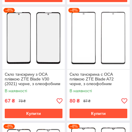
–8%
–8%
Скло тачскрину з OCA
Скло тачскрина c OCA
плівкою ZTE Blade V30
плівкою ZTE Blade A72
(2021) чорне, з олеофобним
чорне, з олеофобним
покриттям, загартоване
покриттям, загартоване
В наявності
В наявності
67
80
₴
₴
73 ₴
87 ₴
Купити
Купити
–8%
–8%