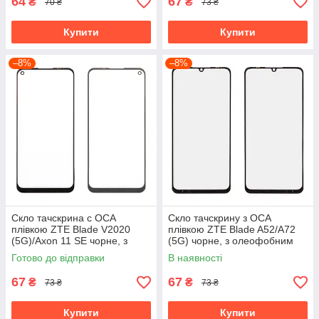
64
67
₴
₴
70 ₴
73 ₴
Купити
Купити
–8%
–8%
Скло тачскрина c OCA
Скло тачскрину з OCA
плівкою ZTE Blade V2020
плівкою ZTE Blade A52/A72
(5G)/Axon 11 SE чорне, з
(5G) чорне, з олеофобним
олеофобним покриттям,
покриттям, загартоване
Готово до відправки
В наявності
загартоване
67
67
₴
₴
73 ₴
73 ₴
Купити
Купити