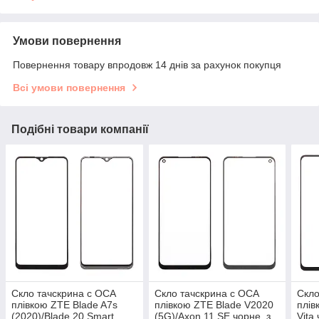
Умови повернення
Повернення товару впродовж 14 днів за рахунок покупця
Всі умови повернення
Подібні товари компанії
Скло тачскрина c OCA
Скло тачскрина c OCA
Скло
плівкою ZTE Blade A7s
плівкою ZTE Blade V2020
плів
(2020)/Blade 20 Smart
(5G)/Axon 11 SE чорне, з
Vita