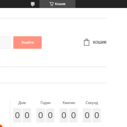
Кошик
КОШИК
Знайти
Днів
Годин
Хвилин
Секунд
0
0
0
0
0
0
0
0