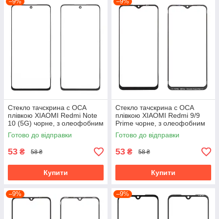
–9%
–9%
Стекло тачскрина c OCA
Стекло тачскрина c OCA
плівкою XIAOMI Redmi Note
плівкою XIAOMI Redmi 9/9
10 (5G) чорне, з олеофобним
Prime чорне, з олеофобним
покриттям, загартоване
покриттям, загартоване
Готово до відправки
Готово до відправки
53
53
₴
₴
58 ₴
58 ₴
Купити
Купити
–9%
–9%