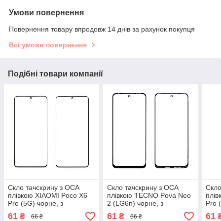
Умови повернення
Повернення товару впродовж 14 днів за рахунок покупця
Всі умови повернення
Подібні товари компанії
Скло тачскрину з OCA
Скло тачскрину з OCA
Скло
плівкою XIAOMI Poco X6
плівкою TECNO Pova Neo
плів
Pro (5G) чорне, з
2 (LG6n) чорне, з
Pro 
олеофобним покриттям,
олеофобним покриттям,
оле
61
61
61
₴
₴
66 ₴
66 ₴
загартоване
загартоване
зага