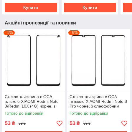
Купити
Купити
Акційні пропозиції та новинки
–9%
–9%
Стекло тачскрина c OCA
Стекло тачскрина c OCA
плівкою XIAOMI Redmi Note
плівкою XIAOMI Redmi Note 8
9/Redmi 10X (4G) чорне, з
Pro чорне, з олеофобним
олеофобним покриттям,
покриттям, загартоване
Готово до відправки
Готово до відправки
загартоване
53
53
₴
₴
58 ₴
58 ₴