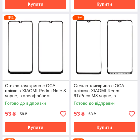
Купити
Купити
–9%
–9%
Стекло тачскрина c OCA
Стекло тачскрина c OCA
плівкою XIAOMI Redmi Note 8
плівкою XIAOMI Redmi
чорне, з олеофобним
9T/Poco M3 чорне, з
покриттям, загартоване
олеофобним покриттям,
Готово до відправки
Готово до відправки
загартоване
53
53
₴
₴
58 ₴
58 ₴
Купити
Купити