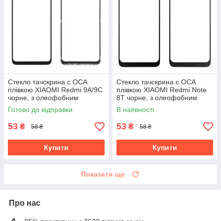
Стекло тачскрина c OCA
Стекло тачскрина c OCA
плівкою XIAOMI Redmi 9A/9C
плівкою XIAOMI Redmi Note
чорне, з олеофобним
8T чорне, з олеофобним
покриттям, загартоване
покриттям, загартоване
Готово до відправки
В наявності
53
53
₴
₴
58 ₴
58 ₴
Купити
Купити
Показати ще
Про нас