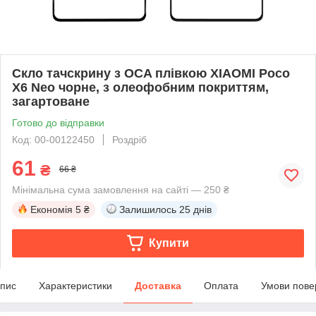
Скло тачскрину з OCA плівкою XIAOMI Poco
X6 Neo чорне, з олеофобним покриттям,
загартоване
Готово до відправки
Код: 00-00122450
Роздріб
61
₴
66 ₴
Мінімальна сума замовлення на сайті — 250 ₴
Економія
5 ₴
Залишилось
25 днів
Купити
пис
Характеристики
Доставка
Оплата
Умови пове