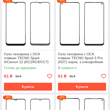
–8%
–8%
Скло тачскрина c OCA
Скло тачскрина c OCA
плівкою TECNO Spark
плівкою TECNO Spark 5 Pro
4/Camon 12 (KC2/KC8/CC7)
(KD7) чорне, з олеофобним
чорне, з олеофобним
покриттям, загартоване
Готово до відправки
В наявності
покриттям, загартоване
61
61
₴
₴
66 ₴
66 ₴
Купити
Купити
–8%
–8%