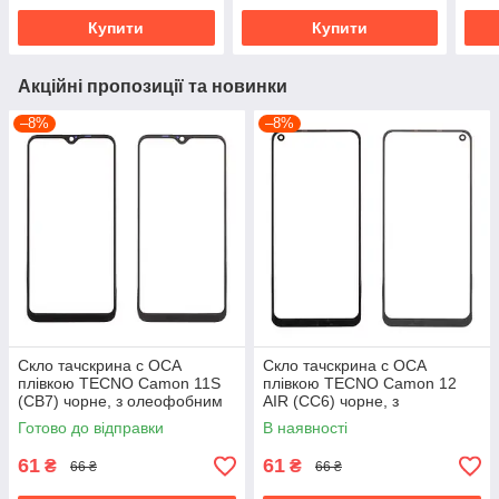
Купити
Купити
Акційні пропозиції та новинки
–8%
–8%
Скло тачскрина c OCA
Скло тачскрина c OCA
плівкою TECNO Camon 11S
плівкою TECNO Camon 12
(CB7) чорне, з олеофобним
AIR (CC6) чорне, з
покриттям, загартоване
олеофобним покриттям,
Готово до відправки
В наявності
загартоване
61
61
₴
₴
66 ₴
66 ₴