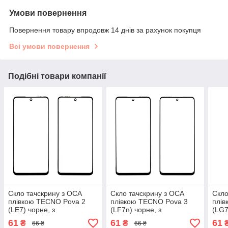
Умови повернення
Повернення товару впродовж 14 днів за рахунок покупця
Всі умови повернення
Подібні товари компанії
Скло тачскрину з OCA
Скло тачскрину з OCA
Скло
плівкою TECNO Pova 2
плівкою TECNO Pova 3
плів
(LE7) чорне, з
(LF7n) чорне, з
(LG7n
олеофобним покриттям,
олеофобним покриттям,
оле
61
61
61
₴
₴
66 ₴
66 ₴
загартоване
загартоване
зага