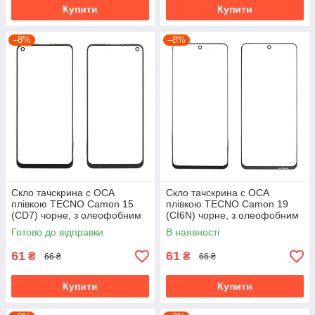
Купити
Купити
–8%
–8%
Скло тачскрина c OCA
Скло тачскрина c OCA
плівкою TECNO Camon 15
плівкою TECNO Camon 19
(CD7) чорне, з олеофобним
(CI6N) чорне, з олеофобним
покриттям, загартоване
покриттям, загартоване
Готово до відправки
В наявності
61
61
₴
₴
66 ₴
66 ₴
Купити
Купити