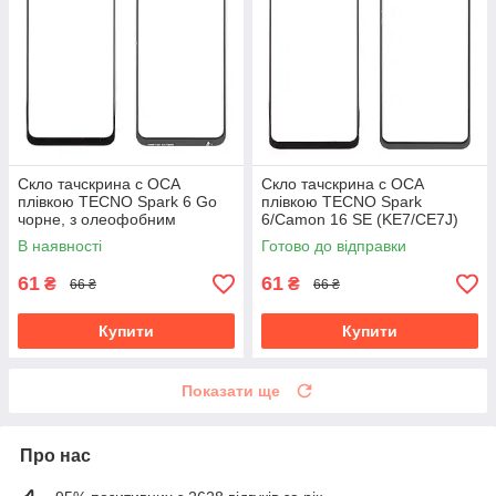
Скло тачскрина c OCA
Скло тачскрина c OCA
плівкою TECNO Spark 6 Go
плівкою TECNO Spark
чорне, з олеофобним
6/Camon 16 SE (KE7/CE7J)
покриттям, загартоване
чорне, з олеофобним
В наявності
Готово до відправки
покриттям, загартоване
61
61
₴
₴
66 ₴
66 ₴
Купити
Купити
Показати ще
Про нас