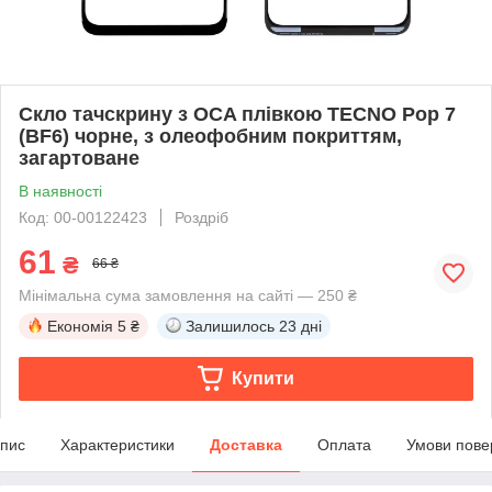
Скло тачскрину з OCA плівкою TECNO Pop 7
(BF6) чорне, з олеофобним покриттям,
загартоване
В наявності
Код: 00-00122423
Роздріб
61
₴
66 ₴
Мінімальна сума замовлення на сайті — 250 ₴
Економія
5 ₴
Залишилось
23 дні
Купити
пис
Характеристики
Доставка
Оплата
Умови пове