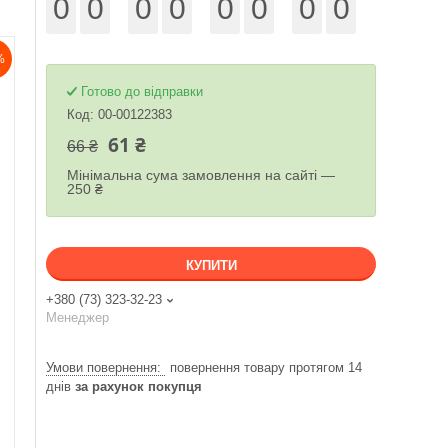
0
0
0
0
0
0
0
0
%
Готово до відправки
Код:
00-00122383
61 ₴
66 ₴
Мінімальна сума замовлення на сайті —
250 ₴
КУПИТИ
+380 (73) 323-32-23
Менеджер
повернення товару протягом 14
днів
за рахунок покупця