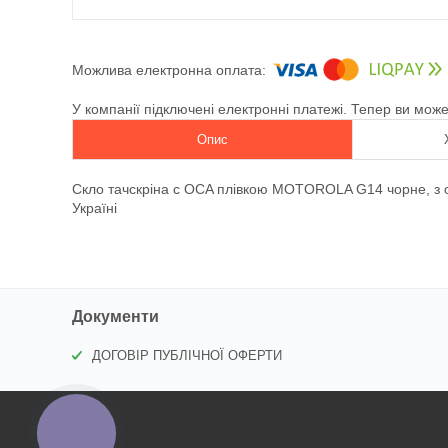
У компанії підключені електронні платежі. Тепер ви мож
Опис
Скло тачскріна c OCA плівкою MOTOROLA G14 чорне, з о
Україні
Документи
ДОГОВІР ПУБЛІЧНОЇ ОФЕРТИ
КНОПКА
ЗВ'ЯЗКУ