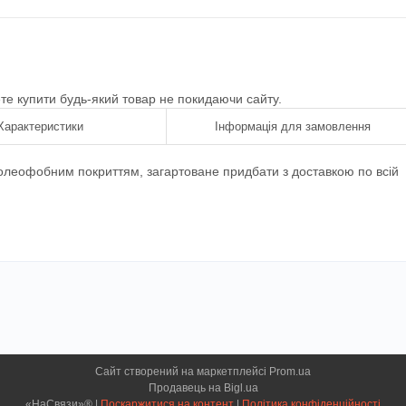
ете купити будь-який товар не покидаючи сайту.
Характеристики
Інформація для замовлення
леофобним покриттям, загартоване придбати з доставкою по всій
Сайт створений на маркетплейсі
Prom.ua
Продавець на Bigl.ua
«НаСвязи»® |
Поскаржитися на контент
|
Політика конфіденційності