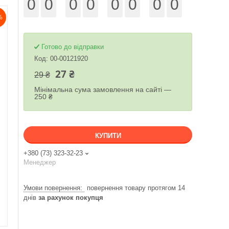
0
0
0
0
0
0
0
0
%
Готово до відправки
Код:
00-00121920
27 ₴
29 ₴
Мінімальна сума замовлення на сайті —
250 ₴
КУПИТИ
+380 (73) 323-32-23
Менеджер
повернення товару протягом 14
днів
за рахунок покупця