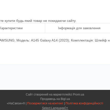
ете купити будь-який товар не покидаючи сайту.
Характеристики
Інформація для замовлення
 SAMSUNG; Модель: A145 Galaxy A14 (2023); Комплектація: Шлейф н
Сайт створений на маркетплейсі
Prom.ua
Продавець на Bigl.ua
«НаСвязи»® |
Поскаржитися на контент
|
Політика конфіденційності
Select Language
▼