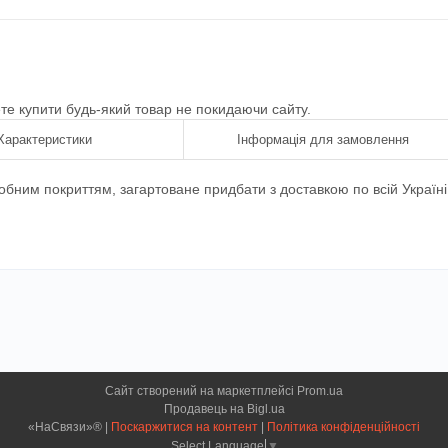
ете купити будь-який товар не покидаючи сайту.
Характеристики
Інформація для замовлення
обним покриттям, загартоване придбати з доставкою по всій Україні
Сайт створений на маркетплейсі
Prom.ua
Продавець на Bigl.ua
«НаСвязи»® |
Поскаржитися на контент
|
Політика конфіденційності
Select Language
▼