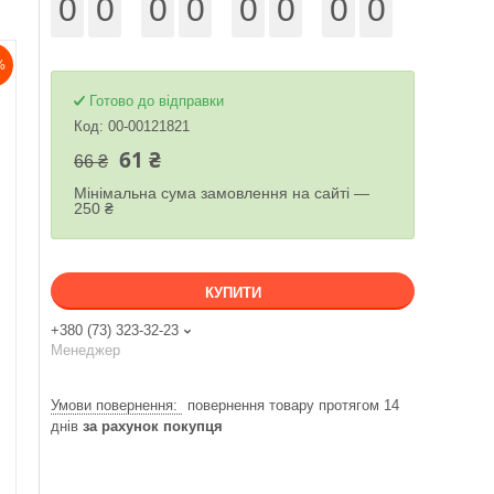
0
0
0
0
0
0
0
0
%
Готово до відправки
Код:
00-00121821
61 ₴
66 ₴
Мінімальна сума замовлення на сайті —
250 ₴
КУПИТИ
+380 (73) 323-32-23
Менеджер
повернення товару протягом 14
днів
за рахунок покупця