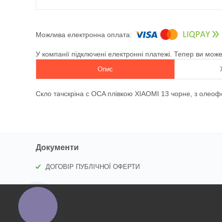
У компанії підключені електронні платежі. Тепер ви мож
Опис
Скло тачскріна c OCA плівкою XIAOMI 13 чорне, з олеоф
Документи
ДОГОВІР ПУБЛІЧНОЇ ОФЕРТИ
КНОПКА
ЗВ'ЯЗКУ