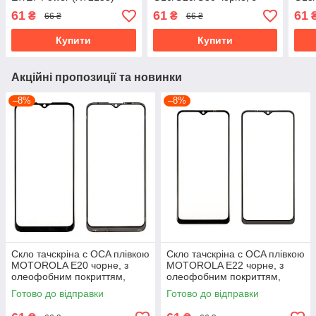
чорне, з олеофобним
олеофобним покриттям,
оле
61
61
61
₴
₴
66 ₴
66 ₴
покриттям, загартоване
загартоване
зага
Купити
Купити
Акційні пропозиції та новинки
–8%
–8%
Скло тачскріна c OCA плівкою
Скло тачскріна c OCA плівкою
MOTOROLA E20 чорне, з
MOTOROLA E22 чорне, з
олеофобним покриттям,
олеофобним покриттям,
загартоване
загартоване
Готово до відправки
Готово до відправки