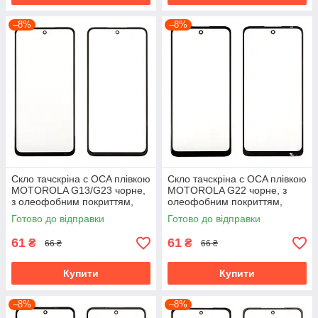
–8%
–8%
Скло тачскріна c OCA плівкою
Скло тачскріна c OCA плівкою
MOTOROLA G13/G23 чорне,
MOTOROLA G22 чорне, з
з олеофобним покриттям,
олеофобним покриттям,
загартоване
загартоване
Готово до відправки
Готово до відправки
61
61
₴
₴
66 ₴
66 ₴
Купити
Купити
–8%
–8%