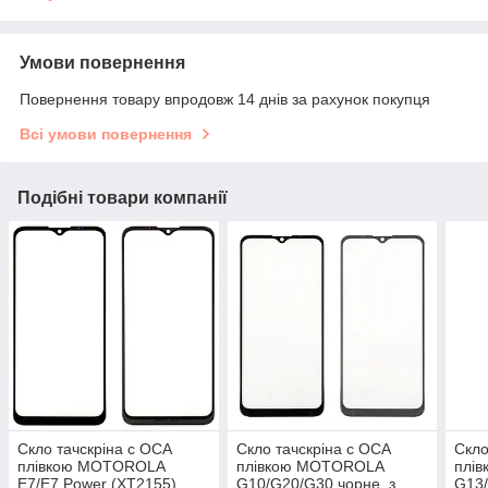
Умови повернення
Повернення товару впродовж 14 днів за рахунок покупця
Всі умови повернення
Подібні товари компанії
Скло тачскріна c OCA
Скло тачскріна c OCA
Скло
плівкою MOTOROLA
плівкою MOTOROLA
плі
E7/E7 Power (XT2155)
G10/G20/G30 чорне, з
G13/