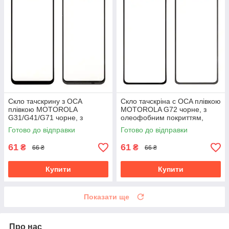
Скло тачскрину з OCA
Скло тачскріна c OCA плівкою
плівкою MOTOROLA
MOTOROLA G72 чорне, з
G31/G41/G71 чорне, з
олеофобним покриттям,
олеофобним покриттям,
загартоване
Готово до відправки
Готово до відправки
загартоване
61
61
₴
₴
66 ₴
66 ₴
Купити
Купити
Показати ще
Про нас