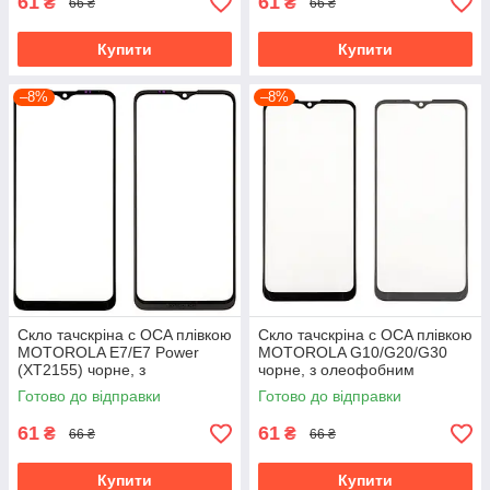
61
61
₴
₴
66 ₴
66 ₴
Купити
Купити
–8%
–8%
Скло тачскріна c OCA плівкою
Скло тачскріна c OCA плівкою
MOTOROLA E7/E7 Power
MOTOROLA G10/G20/G30
(XT2155) чорне, з
чорне, з олеофобним
олеофобним покриттям,
покриттям, загартоване
Готово до відправки
Готово до відправки
загартоване
61
61
₴
₴
66 ₴
66 ₴
Купити
Купити