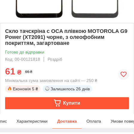
Скло тачскріна c OCA плівкою MOTOROLA G9
Power (XT2091) чорне, з олеофобним
покриттям, загартоване
Готово до відправки
Код: 00-00121818
Роздріб
61
₴
66 ₴
Мінімальна сума замовлення на сайті — 250 ₴
Економія
5 ₴
Залишилось
26 днів
Купити
пис
Характеристики
Доставка
Оплата
Умови пове