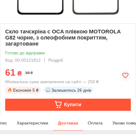
Скло тачскріна c OCA плівкою MOTOROLA
G82 чорне, з олеофобним покриттям,
загартоване
Готово до відправки
Код: 00-00121812
Роздріб
61
₴
66 ₴
Мінімальна сума замовлення на сайті — 250 ₴
Економія
5 ₴
Залишилось
26 днів
Купити
пис
Характеристики
Доставка
Оплата
Умови пове