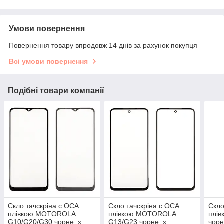
Умови повернення
Повернення товару впродовж 14 днів за рахунок покупця
Всі умови повернення
Подібні товари компанії
Скло тачскріна c OCA
Скло тачскріна c OCA
Скло
плівкою MOTOROLA
плівкою MOTOROLA
плі
G10/G20/G30 чорне, з
G13/G23 чорне, з
чорн