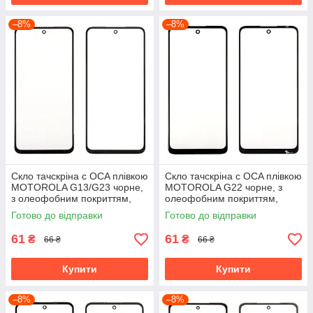
–8%
–8%
Скло тачскріна c OCA плівкою
Скло тачскріна c OCA плівкою
MOTOROLA G13/G23 чорне,
MOTOROLA G22 чорне, з
з олеофобним покриттям,
олеофобним покриттям,
загартоване
загартоване
Готово до відправки
Готово до відправки
61
61
₴
₴
66 ₴
66 ₴
Купити
Купити
–8%
–8%