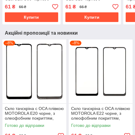
олеофобним покриттям,
олеофобним покриттям,
покр
61
61
61
₴
₴
66 ₴
66 ₴
загартоване
загартоване
Купити
Купити
Акційні пропозиції та новинки
–8%
–8%
Скло тачскріна c OCA плівкою
Скло тачскріна c OCA плівкою
MOTOROLA E20 чорне, з
MOTOROLA E22 чорне, з
олеофобним покриттям,
олеофобним покриттям,
загартоване
загартоване
Готово до відправки
Готово до відправки