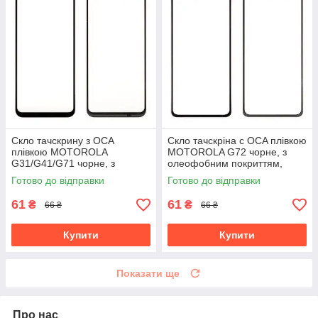
Скло тачскрину з OCA
Скло тачскріна c OCA плівкою
плівкою MOTOROLA
MOTOROLA G72 чорне, з
G31/G41/G71 чорне, з
олеофобним покриттям,
олеофобним покриттям,
загартоване
Готово до відправки
Готово до відправки
загартоване
61
61
₴
₴
66 ₴
66 ₴
Купити
Купити
Показати ще
Про нас