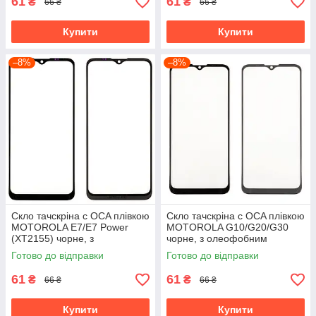
61
61
₴
₴
66 ₴
66 ₴
Купити
Купити
–8%
–8%
Скло тачскріна c OCA плівкою
Скло тачскріна c OCA плівкою
MOTOROLA E7/E7 Power
MOTOROLA G10/G20/G30
(XT2155) чорне, з
чорне, з олеофобним
олеофобним покриттям,
покриттям, загартоване
Готово до відправки
Готово до відправки
загартоване
61
61
₴
₴
66 ₴
66 ₴
Купити
Купити