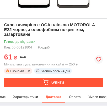
Скло тачскріна c OCA плівкою MOTOROLA
E22 чорне, з олеофобним покриттям,
загартоване
Готово до відправки
Код: 00-00121804
Роздріб
61
₴
66 ₴
Мінімальна сума замовлення на сайті — 250 ₴
Економія
5 ₴
Залишилось
24 дні
Купити
пис
Характеристики
Доставка
Оплата
Умови пове