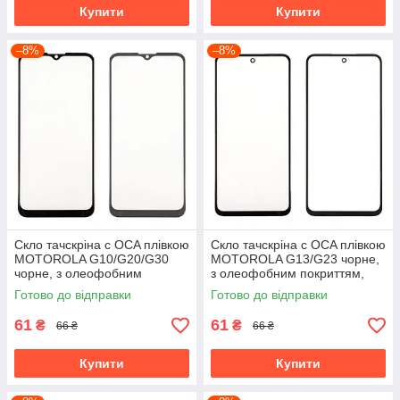
Купити
Купити
–8%
–8%
Скло тачскріна c OCA плівкою
Скло тачскріна c OCA плівкою
MOTOROLA G10/G20/G30
MOTOROLA G13/G23 чорне,
чорне, з олеофобним
з олеофобним покриттям,
покриттям, загартоване
загартоване
Готово до відправки
Готово до відправки
61
61
₴
₴
66 ₴
66 ₴
Купити
Купити