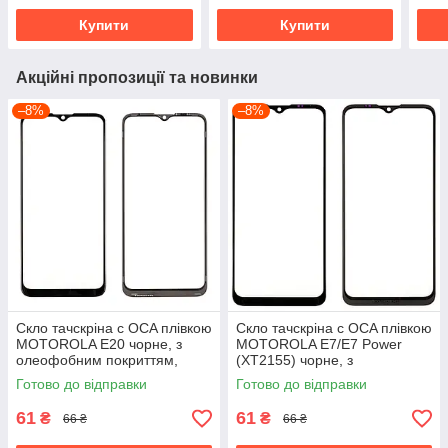
Купити
Купити
Акційні пропозиції та новинки
–8%
–8%
Скло тачскріна c OCA плівкою
Скло тачскріна c OCA плівкою
MOTOROLA E20 чорне, з
MOTOROLA E7/E7 Power
олеофобним покриттям,
(XT2155) чорне, з
загартоване
олеофобним покриттям,
Готово до відправки
Готово до відправки
загартоване
61
61
₴
₴
66 ₴
66 ₴