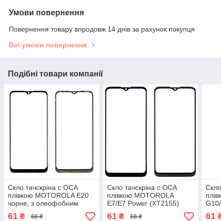
Умови повернення
Повернення товару впродовж 14 днів за рахунок покупця
Всі умови повернення
Подібні товари компанії
Скло тачскріна c OCA
Скло тачскріна c OCA
Скло
плівкою MOTOROLA E20
плівкою MOTOROLA
плі
чорне, з олеофобним
E7/E7 Power (XT2155)
G10/
покриттям, загартоване
чорне, з олеофобним
оле
61
61
61
₴
₴
66 ₴
66 ₴
покриттям, загартоване
зага