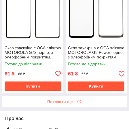
Скло тачскріна c OCA плівкою
Скло тачскріна c OCA плівкою
MOTOROLA G72 чорне, з
MOTOROLA G8 Power чорне,
олеофобним покриттям,
з олеофобним покриттям,
загартоване
загартоване
Готово до відправки
Готово до відправки
61
61
₴
₴
66 ₴
66 ₴
Купити
Купити
Показати ще
Про нас