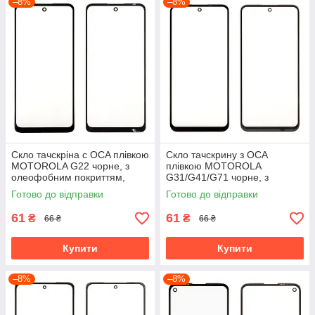
–8%
–8%
Скло тачскріна c OCA плівкою
Скло тачскрину з OCA
MOTOROLA G22 чорне, з
плівкою MOTOROLA
олеофобним покриттям,
G31/G41/G71 чорне, з
загартоване
олеофобним покриттям,
Готово до відправки
Готово до відправки
загартоване
61
61
₴
₴
66 ₴
66 ₴
Купити
Купити
–8%
–8%