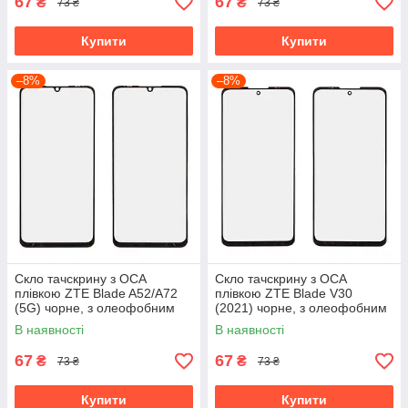
67
67
₴
₴
73 ₴
73 ₴
Купити
Купити
–8%
–8%
Скло тачскрину з OCA
Скло тачскрину з OCA
плівкою ZTE Blade A52/A72
плівкою ZTE Blade V30
(5G) чорне, з олеофобним
(2021) чорне, з олеофобним
покриттям, загартоване
покриттям, загартоване
В наявності
В наявності
67
67
₴
₴
73 ₴
73 ₴
Купити
Купити