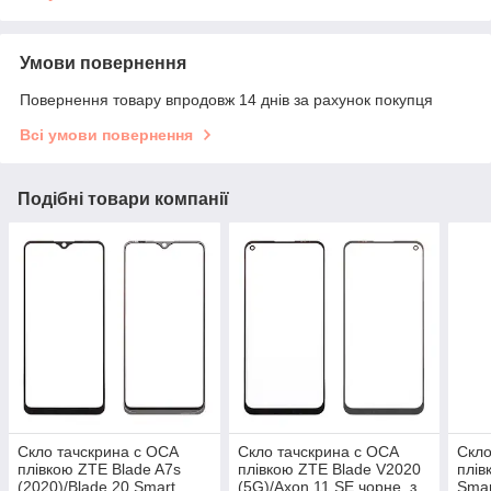
Умови повернення
Повернення товару впродовж 14 днів за рахунок покупця
Всі умови повернення
Подібні товари компанії
Скло тачскрина c OCA
Скло тачскрина c OCA
Скло
плівкою ZTE Blade A7s
плівкою ZTE Blade V2020
плів
(2020)/Blade 20 Smart
(5G)/Axon 11 SE чорне, з
Smar