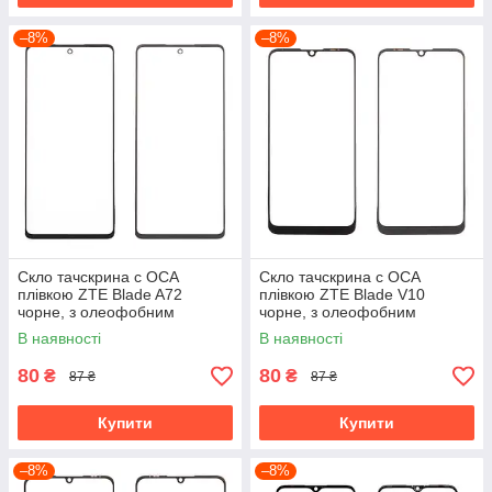
–8%
–8%
Скло тачскрина c OCA
Скло тачскрина c OCA
плівкою ZTE Blade A72
плівкою ZTE Blade V10
чорне, з олеофобним
чорне, з олеофобним
покриттям, загартоване
покриттям, загартоване
В наявності
В наявності
80
80
₴
₴
87 ₴
87 ₴
Купити
Купити
–8%
–8%