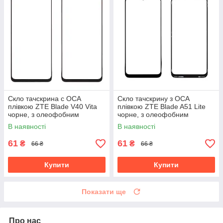
Скло тачскрина c OCA
Скло тачскрину з OCA
плівкою ZTE Blade V40 Vita
плівкою ZTE Blade A51 Lite
чорне, з олеофобним
чорне, з олеофобним
покриттям, загартоване
покриттям, загартоване
В наявності
В наявності
61
61
₴
₴
66 ₴
66 ₴
Купити
Купити
Показати ще
Про нас