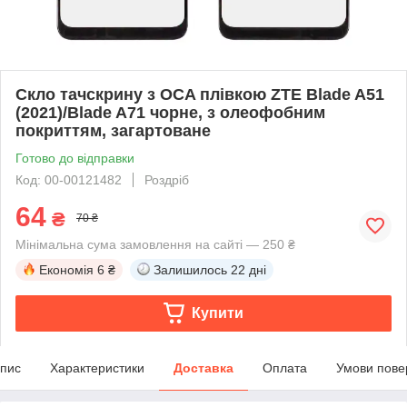
Скло тачскрину з OCA плівкою ZTE Blade A51
(2021)/Blade A71 чорне, з олеофобним
покриттям, загартоване
Готово до відправки
Код: 00-00121482
Роздріб
64
₴
70 ₴
Мінімальна сума замовлення на сайті — 250 ₴
Економія
6 ₴
Залишилось
22 дні
Купити
пис
Характеристики
Доставка
Оплата
Умови пове