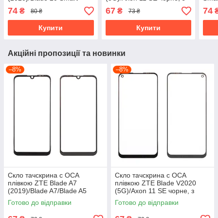
чорне, з олеофобним
олеофобним покриттям,
оле
74
67
74
₴
₴
80 ₴
73 ₴
покриттям, загартоване
загартоване
зага
Купити
Купити
Акційні пропозиції та новинки
–8%
–8%
Скло тачскрина c OCA
Скло тачскрина c OCA
плівкою ZTE Blade A7
плівкою ZTE Blade V2020
(2019)/Blade A7/Blade A5
(5G)/Axon 11 SE чорне, з
(2020) чорне, з олеофобним
олеофобним покриттям,
Готово до відправки
Готово до відправки
покриттям, загартоване
загартоване