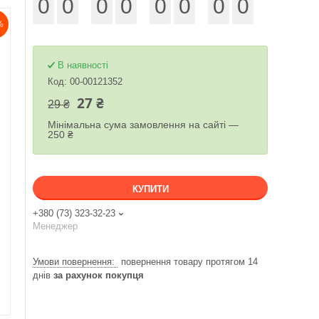
0
0
0
0
0
0
0
0
%
В наявності
Код:
00-00121352
27 ₴
29 ₴
Мінімальна сума замовлення на сайті —
250 ₴
КУПИТИ
+380 (73) 323-32-23
Менеджер
повернення товару протягом 14
днів
за рахунок покупця