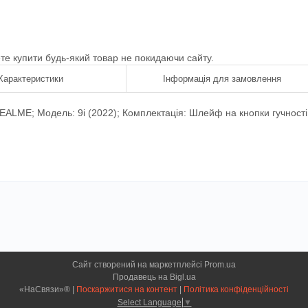
ете купити будь-який товар не покидаючи сайту.
Характеристики
Інформація для замовлення
EALME; Модель: 9i (2022); Комплектація: Шлейф на кнопки гучності.
Сайт створений на маркетплейсі
Prom.ua
Продавець на Bigl.ua
«НаСвязи»® |
Поскаржитися на контент
|
Політика конфіденційності
Select Language
▼