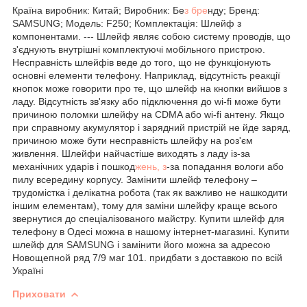
Країна виробник: Китай; Виробник: Бе
з бре
нду; Бренд:
SAMSUNG; Модель: F250; Комплектація: Шлейф з
компонентами. --- Шлейф являє собою систему проводів, що
з'єднують внутрішні комплектуючі мобільного пристрою.
Несправність шлейфів веде до того, що не функціонують
основні елементи телефону. Наприклад, відсутність реакції
кнопок може говорити про те, що шлейф на кнопки вийшов з
ладу. Відсутність зв'язку або підключення до wi-fi може бути
причиною поломки шлейфу на CDMA або wi-fi антену. Якщо
при справному акумулятор і зарядний пристрій не йде заряд,
причиною може бути несправність шлейфу на роз'єм
живлення. Шлейфи найчастіше виходять з ладу із-за
механічних ударів і пошкод
жень, з
-за попадання вологи або
пилу всередину корпусу. Замінити шлейф телефону –
трудомістка і делікатна робота (так як важливо не нашкодити
іншим елементам), тому для заміни шлейфу краще всього
звернутися до спеціалізованого майстру. Купити шлейф для
телефону в Одесі можна в нашому інтернет-магазині. Купити
шлейф для SAMSUNG і замінити його можна за адресою
Новощепной ряд 7/9 маг 101. придбати з доставкою по всій
Україні
Приховати