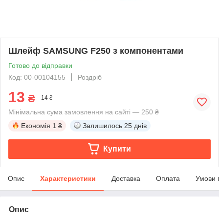
Шлейф SAMSUNG F250 з компонентами
Готово до відправки
Код: 00-00104155
Роздріб
13
₴
14 ₴
Мінімальна сума замовлення на сайті — 250 ₴
Економія
1 ₴
Залишилось
25 днів
Купити
Опис
Характеристики
Доставка
Оплата
Умови 
Опис