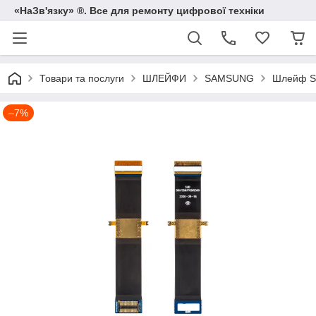
«НаЗв'язку» ®. Все для ремонту цифрової техніки
Товари та послуги
ШЛЕЙФИ
SAMSUNG
Шлейф S
–7%