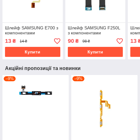
Шлейф SAMSUNG E700 з
Шлейф SAMSUNG F250L
Шле
компонентами
з компонентами
ком
13
90
13
₴
₴
14 ₴
98 ₴
Купити
Купити
Акційні пропозиції та новинки
–9%
–9%