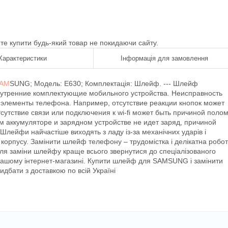
ете купити будь-який товар не покидаючи сайту.
Характеристики
Інформація для замовлення
SAM
SUNG; Модель: E630; Комплектація: Шлейф. --- Шлейф
нутренние комплектующие мобильного устройства. Неисправность
 элементы телефона. Например, отсутствие реакции кнопок может
тсутствие связи или подключения к wi-fi может быть причиной поло
м аккумуляторе и зарядном устройстве не идет заряд, причиной
лейфи найчастіше виходять з ладу із-за механічних ударів і
корпусу. Замінити шлейф телефону – трудомістка і делікатна робо
ля заміни шлейфу краще всього звернутися до спеціалізованого
нашому інтернет-магазині. Купити шлейф для SAMSUNG і замінити
дбати з доставкою по всій Україні