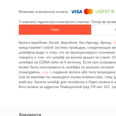
У компанії підключені електронні платежі. Тепер ви мож
Опис
Країна виробник: Китай; Виробник: Без бренду; Бренд
: 
представляет собой систему проводов, соединяющих в
шлейфов ведет к тому, что не функционируют основные
говорить о том, что шлейф на кнопки вышел из строя. О
шлейфа на CDMA либо wi-fi антенну. Если при исправно
может быть неисправность шлейфа на разъем питания. Ш
пошкоджень,
з-за по
падання вологи або пилу всередину 
(так як важливо не нашкодити іншим елементам), тому д
майстру. Купити шлейф для телефону в Одесі можна в 
його можна за адресою Новощепной ряд 7/9 маг 101. при
Документи