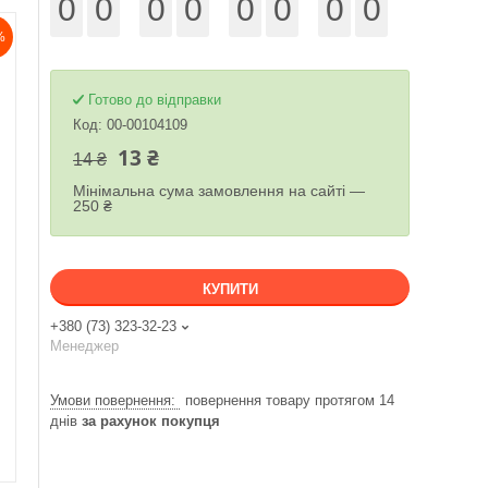
0
0
0
0
0
0
0
0
%
Готово до відправки
Код:
00-00104109
13 ₴
14 ₴
Мінімальна сума замовлення на сайті —
250 ₴
КУПИТИ
+380 (73) 323-32-23
Менеджер
повернення товару протягом 14
днів
за рахунок покупця