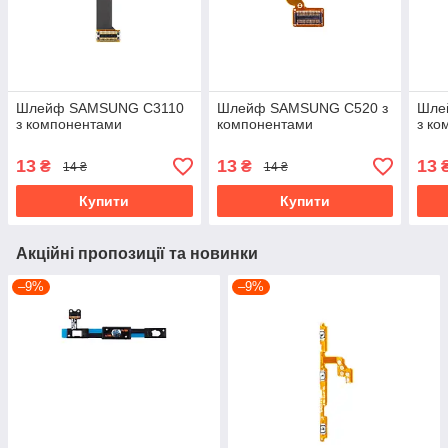
Шлейф SAMSUNG C3110
Шлейф SAMSUNG C520 з
Шле
з компонентами
компонентами
з ко
13
13
13
₴
₴
14 ₴
14 ₴
Купити
Купити
Акційні пропозиції та новинки
–9%
–9%