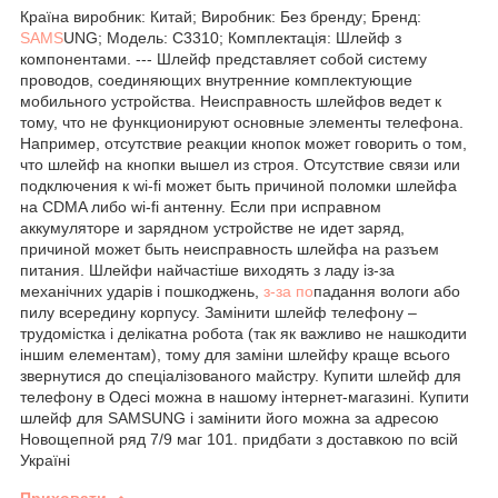
Країна виробник: Китай; Виробник: Без бренду; Бренд:
SAMS
UNG; Модель: C3310; Комплектація: Шлейф з
компонентами. --- Шлейф представляет собой систему
проводов, соединяющих внутренние комплектующие
мобильного устройства. Неисправность шлейфов ведет к
тому, что не функционируют основные элементы телефона.
Например, отсутствие реакции кнопок может говорить о том,
что шлейф на кнопки вышел из строя. Отсутствие связи или
подключения к wi-fi может быть причиной поломки шлейфа
на CDMA либо wi-fi антенну. Если при исправном
аккумуляторе и зарядном устройстве не идет заряд,
причиной может быть неисправность шлейфа на разъем
питания. Шлейфи найчастіше виходять з ладу із-за
механічних ударів і пошкоджень,
з-за по
падання вологи або
пилу всередину корпусу. Замінити шлейф телефону –
трудомістка і делікатна робота (так як важливо не нашкодити
іншим елементам), тому для заміни шлейфу краще всього
звернутися до спеціалізованого майстру. Купити шлейф для
телефону в Одесі можна в нашому інтернет-магазині. Купити
шлейф для SAMSUNG і замінити його можна за адресою
Новощепной ряд 7/9 маг 101. придбати з доставкою по всій
Україні
Приховати