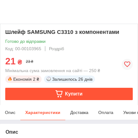
Шлейф SAMSUNG C3310 з компонентами
Готово до відправки
Код: 00-00103965
Роздріб
21
₴
23 ₴
Мінімальна сума замовлення на сайті — 250 ₴
Економія
2 ₴
Залишилось
26 днів
Купити
Опис
Характеристики
Доставка
Оплата
Умови 
Опис