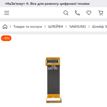
«НаЗв'язку» ®. Все для ремонту цифрової техніки
Товари та послуги
ШЛЕЙФИ
SAMSUNG
Шлейф S
–9%