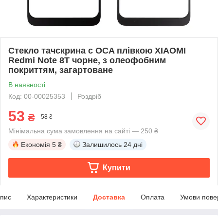
Стекло тачскрина c OCA плівкою XIAOMI
Redmi Note 8T чорне, з олеофобним
покриттям, загартоване
В наявності
Код: 00-00025353
Роздріб
53
₴
58 ₴
Мінімальна сума замовлення на сайті — 250 ₴
Економія
5 ₴
Залишилось
24 дні
Купити
пис
Характеристики
Доставка
Оплата
Умови пове