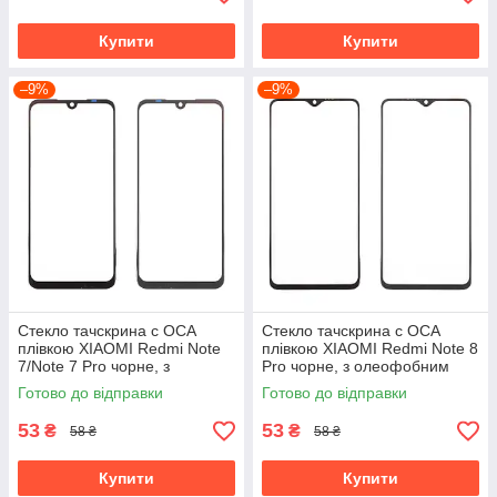
Купити
Купити
–9%
–9%
Стекло тачскрина c OCA
Стекло тачскрина c OCA
плівкою XIAOMI Redmi Note
плівкою XIAOMI Redmi Note 8
7/Note 7 Pro чорне, з
Pro чорне, з олеофобним
олеофобним покриттям,
покриттям, загартоване
Готово до відправки
Готово до відправки
загартоване
53
53
₴
₴
58 ₴
58 ₴
Купити
Купити