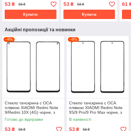
чорне, з олеофобним
чорне, з олеофобним
оле
53
53
61
₴
₴
58 ₴
58 ₴
покриттям, загартоване
покриттям, загартоване
зага
Купити
Купити
Акційні пропозиції та новинки
–9%
–9%
Стекло тачскрина c OCA
Стекло тачскрина c OCA
плівкою XIAOMI Redmi Note
плівкою XIAOMI Redmi Note
9/Redmi 10X (4G) чорне, з
9S/9 Pro/9 Pro Max чорне, з
олеофобним покриттям,
олеофобним покриттям,
Готово до відправки
В наявності
загартоване
загартоване
53
53
₴
₴
58 ₴
58 ₴