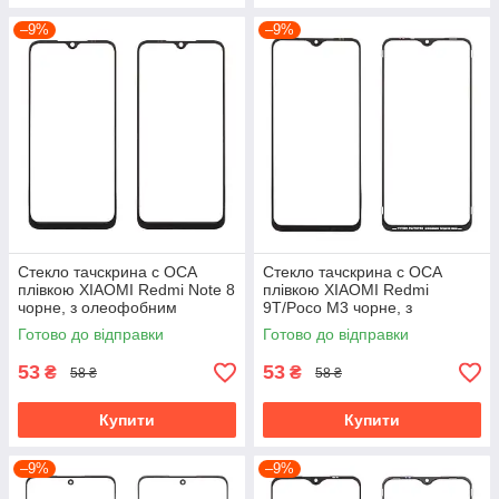
–9%
–9%
Стекло тачскрина c OCA
Стекло тачскрина c OCA
плівкою XIAOMI Redmi Note 8
плівкою XIAOMI Redmi
чорне, з олеофобним
9T/Poco M3 чорне, з
покриттям, загартоване
олеофобним покриттям,
Готово до відправки
Готово до відправки
загартоване
53
53
₴
₴
58 ₴
58 ₴
Купити
Купити
–9%
–9%