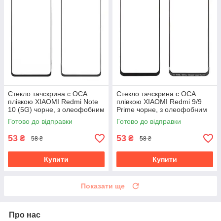
Стекло тачскрина c OCA
Стекло тачскрина c OCA
плівкою XIAOMI Redmi Note
плівкою XIAOMI Redmi 9/9
10 (5G) чорне, з олеофобним
Prime чорне, з олеофобним
покриттям, загартоване
покриттям, загартоване
Готово до відправки
Готово до відправки
53
53
₴
₴
58 ₴
58 ₴
Купити
Купити
Показати ще
Про нас