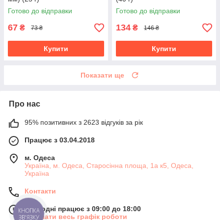
Готово до відправки
Готово до відправки
67
134
₴
₴
73 ₴
146 ₴
Купити
Купити
Показати ще
Про нас
95% позитивних з 2623 відгуків за рік
Працює з 03.04.2018
м. Одеса
Україна, м. Одеса, Старосінна площа, 1а к5, Одеса,
Україна
Контакти
Сьогодні працює з 09:00 до 18:00
КНОПКА
Показати весь графік роботи
ЗВ'ЯЗКУ