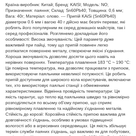
Країна-виробник: Китай; Бренд: KAISI; Модель: NO;
Призначення: паяння; Склад: Sn60Pb40; Товщина: 0,6 мм;
Вага: 40г; Матеріал: олово. --- Припій KAiSi (Sn60Pb40)
діаметром 0.6 мм і вагою 40 г дійсно має безліч переваг, які
роблять його популярним як серед домашніх майстрів, так і
серед професіоналів. Розглянемо докладніше його
особливості: Висока змочуваність: Цей параметр дуже
важливий при пайці, тому що припій повинен легко
розтікатися поверхнею металу, створюючи якісні з'єднання.
Хороша змочуваність дозволяє досягти цього навіть на
нерівних поверхнях. Температура плавлення 183 °С ~ 190 °С:
Це помірна температура, яка дозволяє працювати з припоєм,
використовуючи паяльники невеликої потужності. Це робить
припій доступним для широкого кола користувачів, включаючи
тих, хто використовує паяльні станції з обмеженими
характеристиками. Відмінна провідність температури: Ця
якість гарантує, що тепло від паяльника швидко та рівномірно
розподіляється по всьому об'єму припою, що сприяє
рівномірному плавленню та надійному з'єднанню металів.
Стійкість до корозії: Корозійна стійкість припою важлива для
довговічності з'єднань, особливо в умовах підвищеної
вологості або в агресивних середовищах. Ця якість збільшує
термін служби паяних з'єднань, що важливо як для побутових,