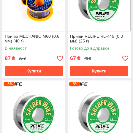
Припій MECHANIC M60 (0.6
Припій RELIFE RL-445 (0.3
мм) (40 г)
мм) (25 г)
В наявності
Готово до відправки
87
67
₴
₴
95 ₴
73 ₴
Купити
Купити
–8%
–8%