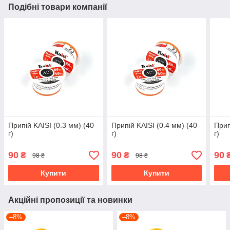
Подібні товари компанії
Припій KAISI (0.3 мм) (40
Припій KAISI (0.4 мм) (40
Прип
г)
г)
г)
90
90
90
₴
₴
98 ₴
98 ₴
Купити
Купити
Акційні пропозиції та новинки
–8%
–8%