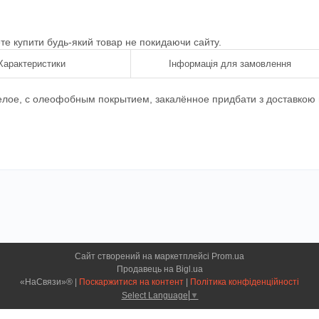
ете купити будь-який товар не покидаючи сайту.
Характеристики
Інформація для замовлення
белое, с олеофобным покрытием, закалённое придбати з доставкою
Сайт створений на маркетплейсі
Prom.ua
Продавець на Bigl.ua
«НаСвязи»® |
Поскаржитися на контент
|
Політика конфіденційності
Select Language
▼