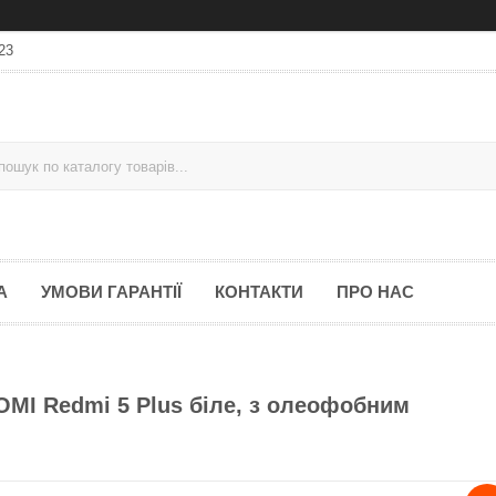
23
А
УМОВИ ГАРАНТІЇ
КОНТАКТИ
ПРО НАС
OMI Redmi 5 Plus біле, з олеофобним