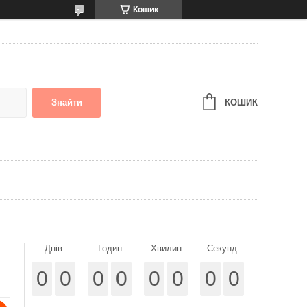
Кошик
КОШИК
Знайти
Днів
Годин
Хвилин
Секунд
0
0
0
0
0
0
0
0