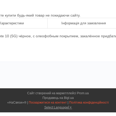
ете купити будь-який товар не покидаючи сайту.
Характеристики
Інформація для замовлення
te 10 (5G) чёрное, с олеофобным покрытием, закалённое придбати
Сайт створений на маркетплейсі
Prom.ua
Продавець на Bigl.ua
«НаСвязи»® |
Поскаржитися на контент
|
Політика конфіденційності
Select Language
▼