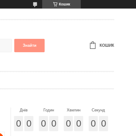
Кошик
КОШИК
Знайти
Днів
Годин
Хвилин
Секунд
0
0
0
0
0
0
0
0