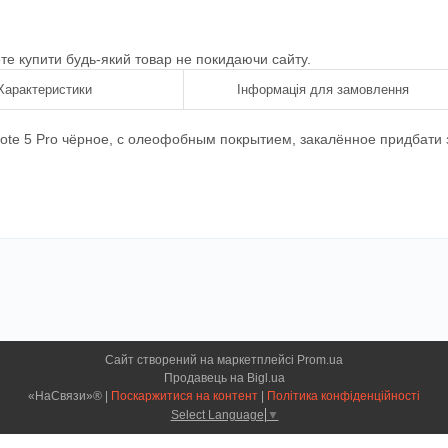
ете купити будь-який товар не покидаючи сайту.
Характеристики
Інформація для замовлення
ote 5 Pro чёрное, с олеофобным покрытием, закалённое придбати 
Сайт створений на маркетплейсі
Prom.ua
Продавець на Bigl.ua
«НаСвязи»® |
Поскаржитися на контент
|
Політика конфіденційності
Select Language
▼