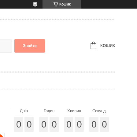
Кошик
КОШИК
Знайти
Днів
Годин
Хвилин
Секунд
0
0
0
0
0
0
0
0