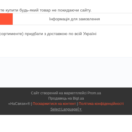
ете купити будь-який товар не покидаючи сайту.
Інформація для замовлення
ортименте) придбати з доставкою по всій Україні
Сайт створений на маркетплейсі
Prom.ua
Продавець на Bigl.ua
«НаСвязи»® |
Поскаржитися на контент
|
Політика конфіденційності
Select Language
▼