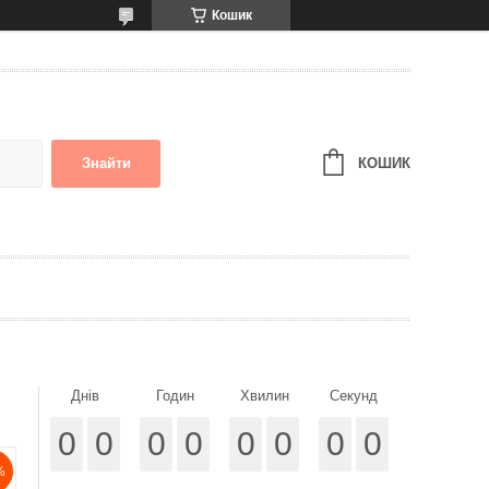
Кошик
КОШИК
Знайти
Днів
Годин
Хвилин
Секунд
0
0
0
0
0
0
0
0
%