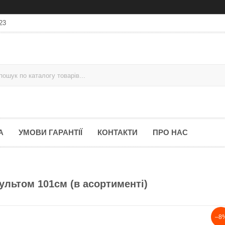
23
А
УМОВИ ГАРАНТІЇ
КОНТАКТИ
ПРО НАС
ультом 101см (в асортименті)
–8