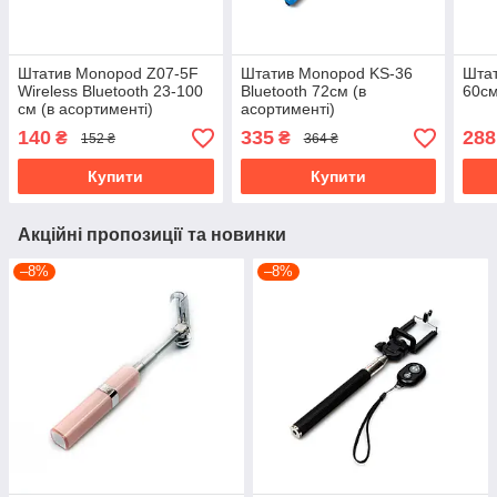
Штатив Monopod Z07-5F
Штатив Monopod KS-36
Шта
Wireless Bluetooth 23-100
Bluetooth 72см (в
60с
см (в асортименті)
асортименті)
140
335
288
₴
₴
152 ₴
364 ₴
Купити
Купити
Акційні пропозиції та новинки
–8%
–8%