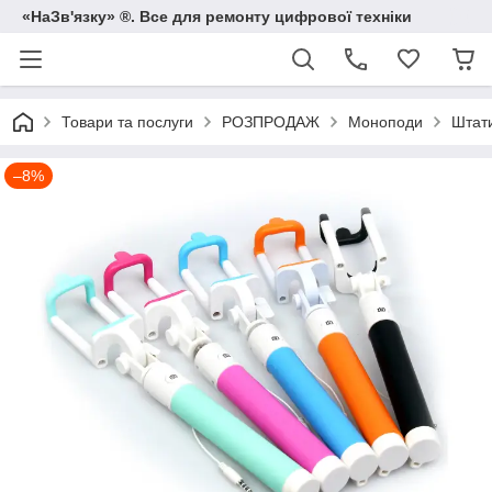
«НаЗв'язку» ®. Все для ремонту цифрової техніки
Товари та послуги
РОЗПРОДАЖ
Моноподи
Штати
–8%