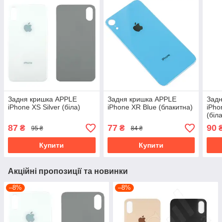
Задня кришка APPLE
Задня кришка APPLE
Зад
iPhone XS Silver (біла)
iPhone XR Blue (блакитна)
iPho
(біл
87
77
90
₴
₴
95 ₴
84 ₴
Купити
Купити
Акційні пропозиції та новинки
–8%
–8%