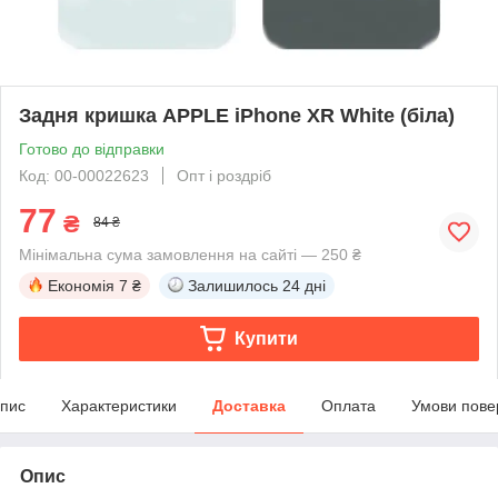
Задня кришка APPLE iPhone XR White (біла)
Готово до відправки
Код: 00-00022623
Опт і роздріб
77
₴
84 ₴
Мінімальна сума замовлення на сайті — 250 ₴
Економія
7 ₴
Залишилось
24 дні
Купити
пис
Характеристики
Доставка
Оплата
Умови пове
Опис