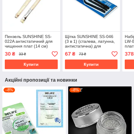
Пензель SUNSHINE SS-
Щітка SUNSHINE SS-046
Набі
022A антистатичний для
(3 в 1) (сталева, латунна,
LW-
чищення плат (14 см)
антистатична) для
плат
чищення плат (16,7 см)
30
67
378
₴
₴
33 ₴
73 ₴
Купити
Купити
Акційні пропозиції та новинки
–8%
–8%