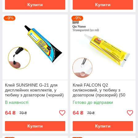
Купити
Купити
–9%
–9%
Клей SUNSHINE G-21 для
Клей FALCON Q2
дисплейних комплектів, у
силіконовий, у тюбику з
тюбику з дозатором (чорний)
дозатором (прозорий) (50
(15 мл)
мл)
В наявності
Готово до відправки
64
64
₴
₴
70 ₴
70 ₴
Купити
Купити