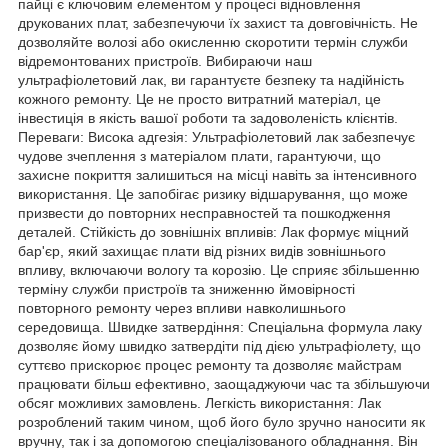
пайці є ключовим елементом у процесі відновлення
друкованих плат, забезпечуючи їх захист та довговічність. Не
дозволяйте волозі або окисленню скоротити термін служби
відремонтованих пристроїв. Вибираючи наш
ультрафіолетовий лак, ви гарантуєте безпеку та надійність
кожного ремонту. Це не просто витратний матеріал, це
інвестиція в якість вашої роботи та задоволеність клієнтів.
Переваги: Висока адгезія: Ультрафіолетовий лак забезпечує
чудове зчеплення з матеріалом плати, гарантуючи, що
захисне покриття залишиться на місці навіть за інтенсивного
використання. Це запобігає ризику відшарування, що може
призвести до повторних несправностей та пошкодження
деталей. Стійкість до зовнішніх впливів: Лак формує міцний
бар'єр, який захищає плати від різних видів зовнішнього
впливу, включаючи вологу та корозію. Це сприяє збільшенню
терміну служби пристроїв та зниженню ймовірності
повторного ремонту через впливи навколишнього
середовища. Швидке затвердіння: Спеціальна формула лаку
дозволяє йому швидко затвердіти під дією ультрафіолету, що
суттєво прискорює процес ремонту та дозволяє майстрам
працювати більш ефективно, заощаджуючи час та збільшуючи
обсяг можливих замовлень. Легкість використання: Лак
розроблений таким чином, щоб його було зручно наносити як
вручну, так і за допомогою спеціалізованого обладнання. Він