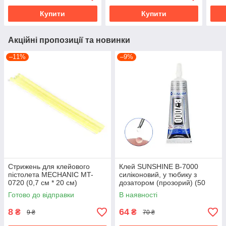
Купити
Купити
Акційні пропозиції та новинки
–11%
–9%
Стрижень для клейового
Клей SUNSHINE B-7000
пістолета MECHANIC MT-
силіконовий, у тюбику з
0720 (0,7 см * 20 см)
дозатором (прозорий) (50
мл)
Готово до відправки
В наявності
8
64
₴
₴
9 ₴
70 ₴