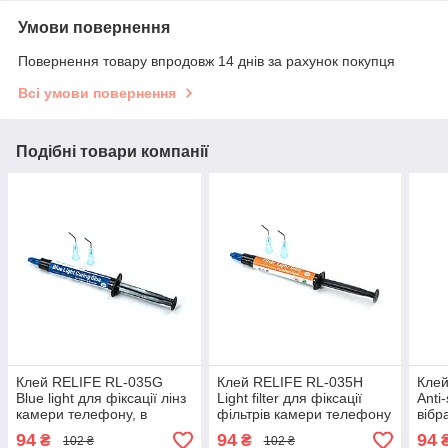
Умови повернення
Повернення товару впродовж 14 днів за рахунок покупця
Всі умови повернення
Подібні товари компанії
Клей RELIFE RL-035G
Клей RELIFE RL-035H
Клей
Blue light для фіксації лінз
Light filter для фіксації
Anti
камери телефону, в
фільтрів камери телефону
вібр
шприці (3 мл)
в шприці (3 мл)
у шп
94
94
94
₴
₴
102 ₴
102 ₴