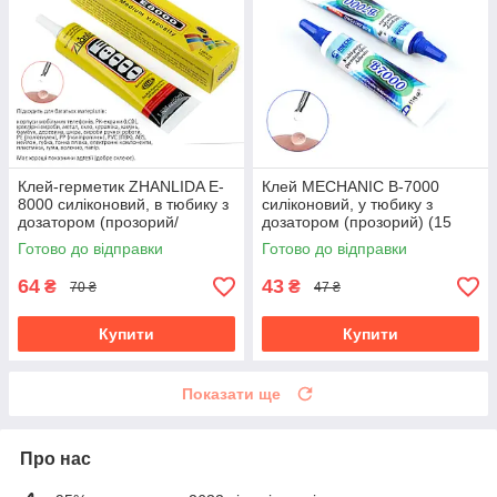
Клей-герметик ZHANLIDA E-
Клей MECHANIC B-7000
8000 силіконовий, в тюбику з
силіконовий, у тюбику з
дозатором (прозорий/
дозатором (прозорий) (15
середня в'язкість/рідкий
мл)
Готово до відправки
Готово до відправки
скотч) (50 мл)
64
43
₴
₴
70 ₴
47 ₴
Купити
Купити
Показати ще
Про нас