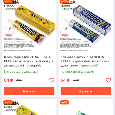
–9%
–9%
Клей-герметик ZHANLIDA T-
Клей-герметик ZHANLIDA
8000 силіконовий, в тюбику з
TB000 акриловий, в тюбику з
дозатором (прозорий/
дозатором (прозорий/
середня в'язкість) (50 мл)
середня в'язкість) (50 мл)
Готово до відправки
Готово до відправки
64
64
₴
₴
70 ₴
70 ₴
Купити
Купити
–9%
–9%