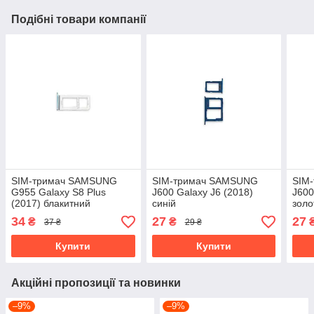
Подібні товари компанії
SIM-тримач SAMSUNG
SIM-тримач SAMSUNG
SIM
G955 Galaxy S8 Plus
J600 Galaxy J6 (2018)
J600
(2017) блакитний
синій
золо
34
27
27
₴
₴
37 ₴
29 ₴
Купити
Купити
Акційні пропозиції та новинки
–9%
–9%