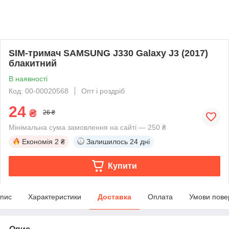
SIM-тримач SAMSUNG J330 Galaxy J3 (2017)
блакитний
В наявності
Код: 00-00020568
Опт і роздріб
24
₴
26 ₴
Мінімальна сума замовлення на сайті — 250 ₴
Економія
2 ₴
Залишилось
24 дні
Купити
пис
Характеристики
Доставка
Оплата
Умови пове