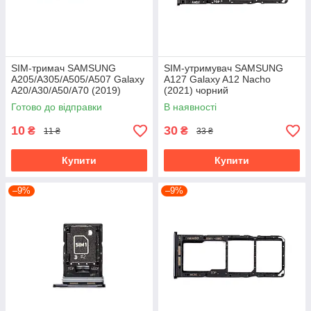
SIM-тримач SAMSUNG
SIM-утримувач SAMSUNG
A205/A305/A505/A507 Galaxy
A127 Galaxy A12 Nacho
A20/A30/A50/A70 (2019)
(2021) чорний
чорний
Готово до відправки
В наявності
10
30
₴
₴
11 ₴
33 ₴
Купити
Купити
–9%
–9%