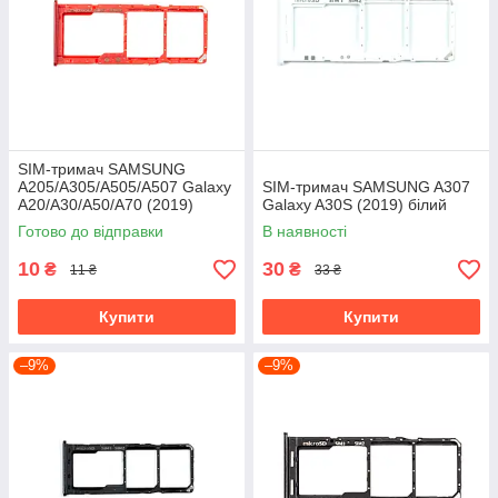
SIM-тримач SAMSUNG
A205/A305/A505/A507 Galaxy
SIM-тримач SAMSUNG A307
A20/A30/A50/A70 (2019)
Galaxy A30S (2019) білий
червоний
Готово до відправки
В наявності
10
30
₴
₴
11 ₴
33 ₴
Купити
Купити
–9%
–9%