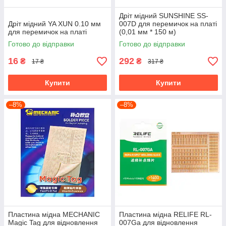
Дріт мідний SUNSHINE SS-
Дріт мідний YA XUN 0.10 мм
007D для перемичок на платі
для перемичок на платі
(0,01 мм * 150 м)
Готово до відправки
Готово до відправки
16
292
₴
₴
17 ₴
317 ₴
Купити
Купити
–8%
–8%
Пластина мідна MECHANIC
Пластина мідна RELIFE RL-
Magic Tag для відновлення
007Ga для відновлення