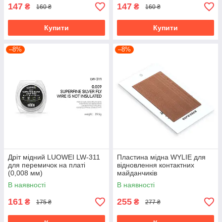
147
147
₴
₴
160 ₴
160 ₴
Купити
Купити
–8%
–8%
Дріт мідний LUOWEI LW-311
Пластина мідна WYLIE для
для перемичок на платі
відновлення контактних
(0,008 мм)
майданчиків
В наявності
В наявності
161
255
₴
₴
175 ₴
277 ₴