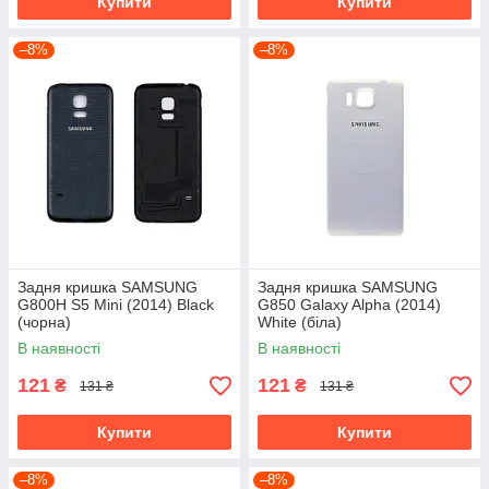
Купити
Купити
–8%
–8%
Задня кришка SAMSUNG
Задня кришка SAMSUNG
G800H S5 Mini (2014) Black
G850 Galaxy Alpha (2014)
(чорна)
White (біла)
В наявності
В наявності
121
121
₴
₴
131 ₴
131 ₴
Купити
Купити
–8%
–8%