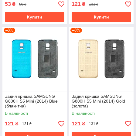
53
121
₴
₴
58 ₴
131 ₴
Купити
Купити
–8%
–8%
Задня кришка SAMSUNG
Задня кришка SAMSUNG
G800H S5 Mini (2014) Blue
G800H S5 Mini (2014) Gold
(блакитна)
(золота)
В наявності
В наявності
121
121
₴
₴
131 ₴
131 ₴