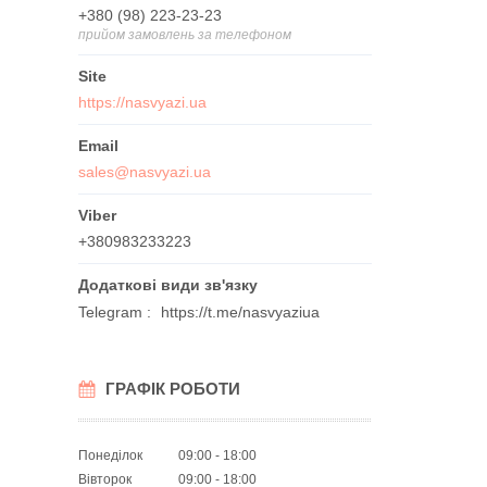
+380 (98) 223-23-23
прийом замовлень за телефоном
https://nasvyazi.ua
sales@nasvyazi.ua
+380983233223
Telegram
https://t.me/nasvyaziua
ГРАФІК РОБОТИ
Понеділок
09:00
18:00
Вівторок
09:00
18:00