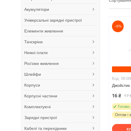
Акумулятори
Універсальні зарядні пристрої
–6%
Елементи живлення
Тачскріни
Нижні плати
Роз'єми живлення
Шлейфи
00-00
Корпуси
Джойстик
16 ₴
17 
Корпусні частини
Комплектуючі
Готово
Оптом і 
Зарядні пристрої
Кабелі та перехідники
К