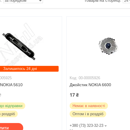
Залишилось 24 дні
005925
00-00005926
 NOKIA 5610
Джойстик NOKIA 6600
17 ₴
₴
 до відправки
Немає в наявності
в роздріб
Оптом і в роздріб
+380 (73) 323-32-23
УПИТИ