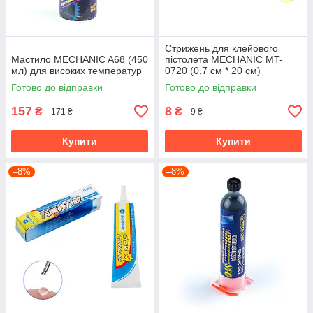
Стрижень для клейового
Мастило MECHANIC A68 (450
пістолета MECHANIC MT-
мл) для високих температур
0720 (0,7 см * 20 см)
Готово до відправки
Готово до відправки
157
8
₴
₴
171 ₴
9 ₴
Купити
Купити
–8%
–8%