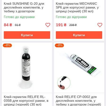
Клей SUNSHINE G-20 для
Клей-герметик MECHANIC
дисплейних комплектів, у
SP6 для корпусної рамки, у
тюбику з дозатором
шприці (чорний) (30 мл)
(прозорий) (50 мл)
Готово до відправки
Готово до відправки
84
191
₴
₴
91 ₴
208 ₴
Купити
Купити
–8%
–8%
Клей-герметик RELIFE RL-
Клей RELIFE CP-0002 для
035B для корпусної рамки, в
дисплейних комплектів, у
шприці (чорний) (30 мл)
тюбику з дозатором (чорний)