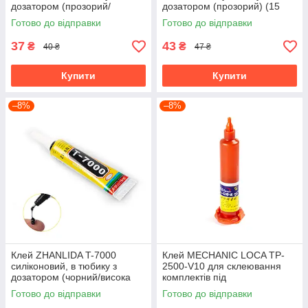
дозатором (прозорий/
дозатором (прозорий) (15
середня в'язкість) (15 мл)
мл)
Готово до відправки
Готово до відправки
37
43
₴
₴
40 ₴
47 ₴
Купити
Купити
–8%
–8%
Клей ZHANLIDA T-7000
Клей MECHANIC LOCA TP-
силіконовий, в тюбику з
2500-V10 для склеювання
дозатором (чорний/висока
комплектів під
в'язкість) (15 мл)
ультрафіолетом (10 мл)
Готово до відправки
Готово до відправки