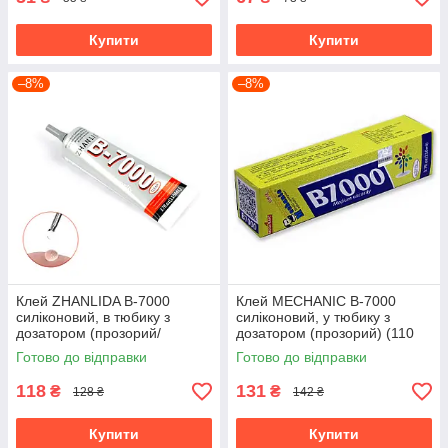
Купити
Купити
–8%
–8%
Клей ZHANLIDA B-7000
Клей MECHANIC B-7000
силіконовий, в тюбику з
силіконовий, у тюбику з
дозатором (прозорий/
дозатором (прозорий) (110
середня в'язкість) (110 мл)
мл)
Готово до відправки
Готово до відправки
118
131
₴
₴
128 ₴
142 ₴
Купити
Купити