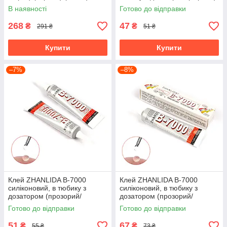
(15 мл)
В наявності
Готово до відправки
268
47
₴
₴
291 ₴
51 ₴
Купити
Купити
–7%
–8%
Клей ZHANLIDA B-7000
Клей ZHANLIDA B-7000
силіконовий, в тюбику з
силіконовий, в тюбику з
дозатором (прозорий/
дозатором (прозорий/
середня в'язкість) (25 мл)
середня в'язкість) (50 мл)
Готово до відправки
Готово до відправки
51
67
₴
₴
55 ₴
73 ₴