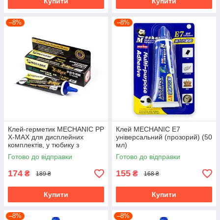
Купити
Купити
–8%
–8%
Клей-герметик MECHANIC PP
Клей MECHANIC E7
X-MAX для дисплейних
універсальний (прозорий) (50
комплектів, у тюбику з
мл)
дозатором (чорний) (50 мл)
Готово до відправки
Готово до відправки
174
155
₴
₴
189 ₴
168 ₴
Купити
Купити
–8%
–8%