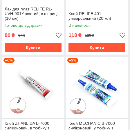
Лак для плат RELIFE RL-
UVH-901Y жовтий, в шприці
Клей RELIFE 401
(10 мл)
універсальний (20 мл)
Готово до відправки
В наявності
80
118
₴
₴
87 ₴
128 ₴
Купити
Купити
–8%
–9%
Клей ZHANLIDA B-7000
Клей MECHANIC B-7000
силіконовий, в тюбику з
силіконовий, у тюбику з