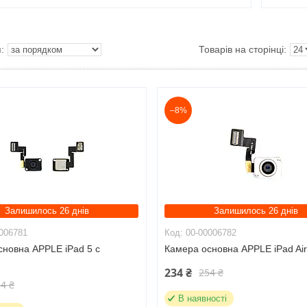
–8%
Залишилось 26 днів
Залишилось 26 днів
006781
00-00006782
сновна APPLE iPad 5 c
Камера основна APPLE iPad Ai
м
234 ₴
254 ₴
4 ₴
В наявності