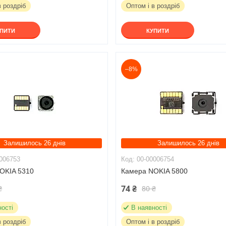
в роздріб
Оптом і в роздріб
УПИТИ
КУПИТИ
–8%
Залишилось 26 днів
Залишилось 26 днів
006753
00-00006754
OKIA 5310
Камера NOKIA 5800
74 ₴
₴
80 ₴
ності
В наявності
в роздріб
Оптом і в роздріб