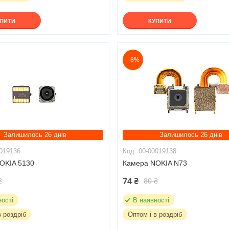
УПИТИ
КУПИТИ
–8%
Залишилось 26 днів
Залишилось 26 днів
019136
00-00019138
OKIA 5130
Камера NOKIA N73
74 ₴
₴
80 ₴
ності
В наявності
в роздріб
Оптом і в роздріб