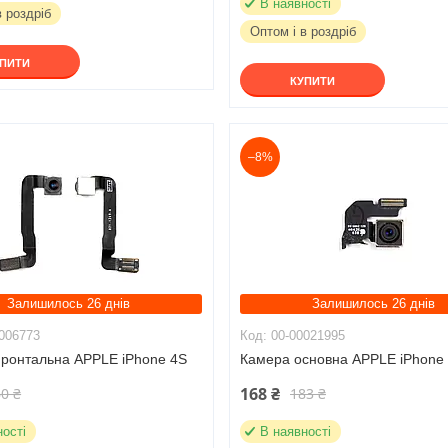
В наявності
в роздріб
Оптом і в роздріб
УПИТИ
КУПИТИ
–8%
Залишилось 26 днів
Залишилось 26 днів
006773
00-00021995
ронтальна APPLE iPhone 4S
Камера основна APPLE iPhone
168 ₴
0 ₴
183 ₴
ності
В наявності