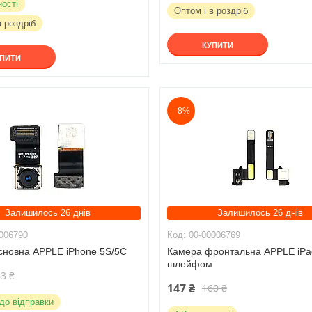
ності
Оптом і в роздріб
в роздріб
КУПИТИ
УПИТИ
–8%
Залишилось 26 днів
Залишилось 26 днів
006790
00-00006769
сновна APPLE iPhone 5S/5С
Камера фронтальна APPLE iPad
шлейфом
3 ₴
147 ₴
160 ₴
 до відправки