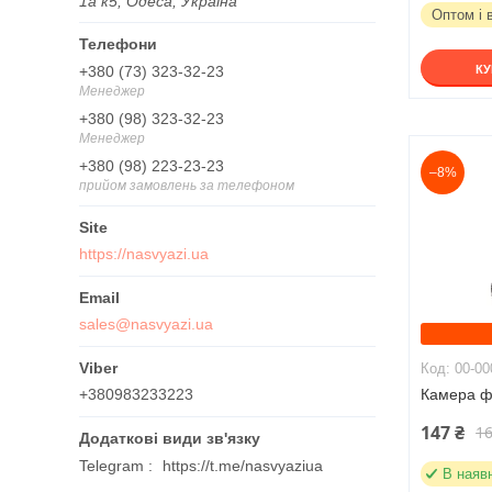
1а к5, Одеса, Україна
Оптом і 
+380 (73) 323-32-23
К
Менеджер
+380 (98) 323-32-23
Менеджер
+380 (98) 223-23-23
–8%
прийом замовлень за телефоном
https://nasvyazi.ua
sales@nasvyazi.ua
00-00
+380983233223
Камера ф
147 ₴
16
Telegram
https://t.me/nasvyaziua
В наяв