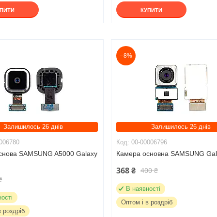
УПИТИ
КУПИТИ
–8%
Залишилось 26 днів
Залишилось 26 днів
006780
00-00006796
снова SAMSUNG A5000 Galaxy
Камера основна SAMSUNG Gal
368 ₴
400 ₴
₴
В наявності
ності
Оптом і в роздріб
в роздріб