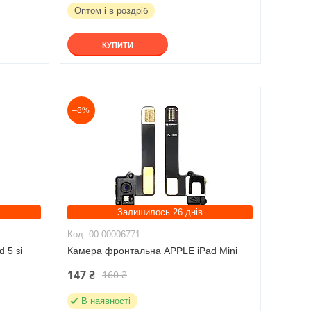
Оптом і в роздріб
КУПИТИ
–8%
Залишилось 26 днів
00-00006771
 5 зі
Камера фронтальна APPLE iPad Mini
147 ₴
160 ₴
В наявності