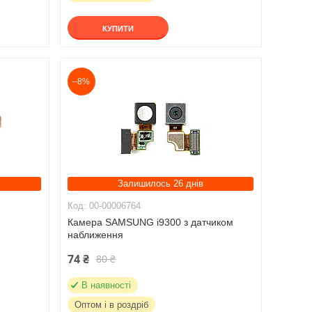
КУПИТИ
–8%
Залишилось 26 днів
00-00006764
Камера SAMSUNG i9300 з датчиком
наближення
74 ₴
80 ₴
В наявності
Оптом і в роздріб