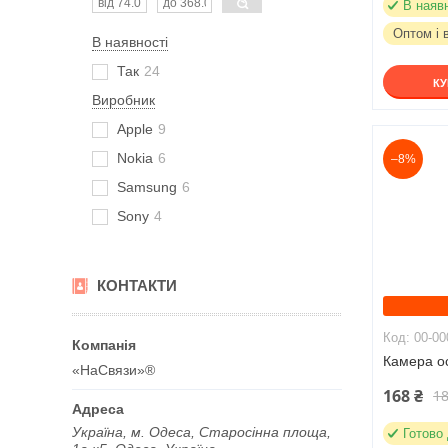
В наяв
Оптом і 
В наявності
Так
24
К
Виробник
Apple
9
Nokia
6
–8%
Samsung
6
Sony
4
КОНТАКТИ
00-00
Камера о
«НаСвязи»®
168 ₴
18
Україна, м. Одеса, Старосінна площа,
Готово