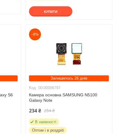
КУПИТИ
–8%
Залишилось 26 днів
00-00006797
axy S6
Камера основна SAMSUNG N5100
Galaxy Note
234 ₴
254 ₴
В наявності
Оптом і в роздріб