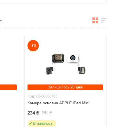
–8%
Залишилось 26 днів
00-00006783
r
Камера основна APPLE iPad Mini
234 ₴
254 ₴
В наявності