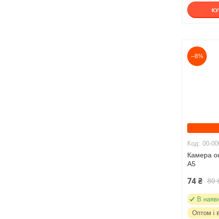
К
–8%
00-00
Камера о
A5
74 ₴
80 
В наяв
Оптом і 