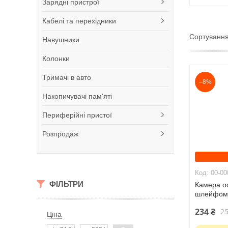
Зарядні пристрої
Кабелі та перехідники
Навушники
Колонки
Тримачі в авто
–8%
Накопичувачі пам'яті
Периферійні пристої
Розпродаж
00-00
ФІЛЬТРИ
Камера о
шлейфо
234 ₴
25
Ціна