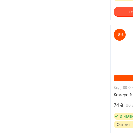
К
–8%
00-00
Камера N
74 ₴
80 
В наяв
Оптом і 