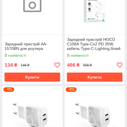
Зарядний пристрій HOCO
Зарядний пристрій AA-
C108A Type-Cx2 PD 35W,
1570BN для роутера
кабель Type-C-Lighting,білий
В наявності
В наявності
134
466
₴
₴
146 ₴
506 ₴
Купити
Купити
–8%
–8%