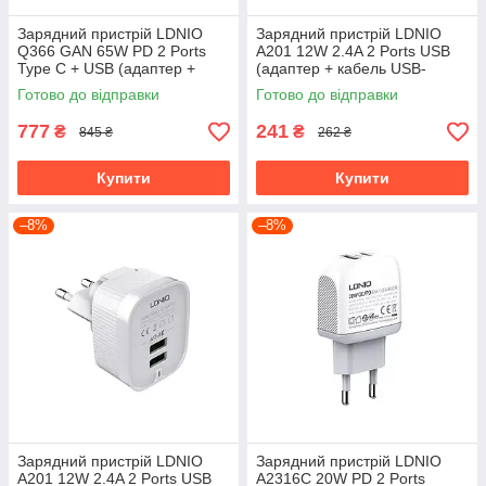
Зарядний пристрій LDNIO
Зарядний пристрій LDNIO
Q366 GAN 65W PD 2 Ports
A201 12W 2.4A 2 Ports USB
Type C + USB (адаптер +
(адаптер + кабель USB-
перехідник CN/EU)
Lightining)
Готово до відправки
Готово до відправки
777
241
₴
₴
845 ₴
262 ₴
Купити
Купити
–8%
–8%
Зарядний пристрій LDNIO
Зарядний пристрій LDNIO
A201 12W 2.4A 2 Ports USB
A2316C 20W PD 2 Ports