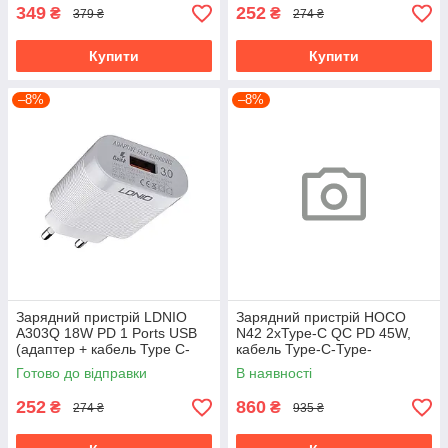
349
252
₴
₴
379 ₴
274 ₴
Купити
Купити
–8%
–8%
Зарядний пристрій LDNIO
Зарядний пристрій HOCO
A303Q 18W PD 1 Ports USB
N42 2xType-C QC PD 45W,
(адаптер + кабель Type C-
кабель Type-C-Type-
Type C)
C,чорний
Готово до відправки
В наявності
252
860
₴
₴
274 ₴
935 ₴