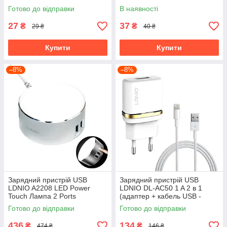
Готово до відправки
В наявності
27
37
₴
₴
29 ₴
40 ₴
Купити
Купити
–8%
–8%
Зарядний пристрій USB
Зарядний пристрій USB
LDNIO A2208 LED Power
LDNIO DL-AC50 1 A 2 в 1
Touch Лампа 2 Ports
(адаптер + кабель USB -
Lightning)
Готово до відправки
Готово до відправки
436
134
₴
₴
474 ₴
146 ₴