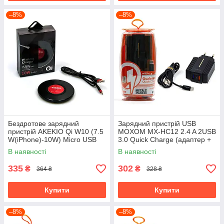
–8%
–8%
Бездротове зарядний
Зарядний пристрій USB
пристрій AKEKIO Qi W10 (7.5
MOXOM MX-HC12 2.4 A 2USB
W(iPhone)-10W) Micro USB
3.0 Quick Charge (адаптер +
кабель USB Type C)
В наявності
В наявності
335
302
₴
₴
364 ₴
328 ₴
Купити
Купити
–8%
–8%