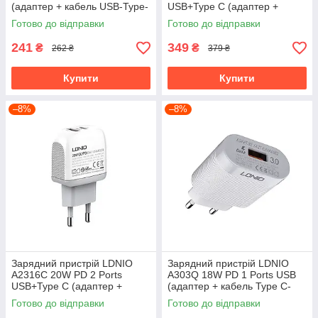
(адаптер + кабель USB-Type-
USB+Type C (адаптер +
C)
кабель USB-Lightining)
Готово до відправки
Готово до відправки
241
349
₴
₴
262 ₴
379 ₴
Купити
Купити
–8%
–8%
Зарядний пристрій LDNIO
Зарядний пристрій LDNIO
A2316C 20W PD 2 Ports
A303Q 18W PD 1 Ports USB
USB+Type C (адаптер +
(адаптер + кабель Type C-
кабель USB-Type C)
Lightining)
Готово до відправки
Готово до відправки