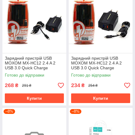
Зарядний пристрій USB
Зарядний пристрій USB
MOXOM MX-HC12 2.4 A 2
MOXOM MX-HC12 2.4 A 2
USB 3.0 Quick Charge
USB 3.0 Quick Charge
(адаптер + кабель USB-Micro
(адаптер + кабель USB-
Готово до відправки
Готово до відправки
- USB)
Lightning)
268
234
₴
₴
291 ₴
254 ₴
Купити
Купити
–8%
–8%