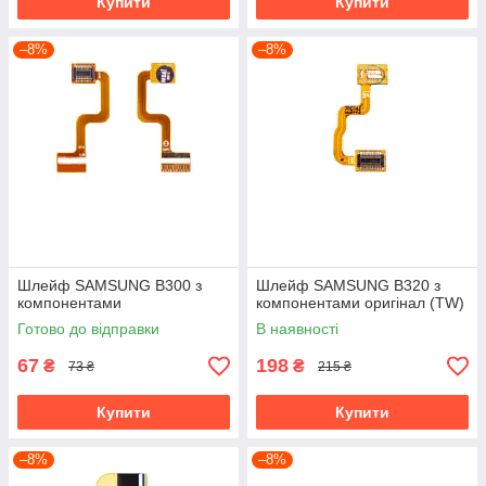
Купити
Купити
–8%
–8%
Шлейф SAMSUNG B300 з
Шлейф SAMSUNG B320 з
компонентами
компонентами оригінал (TW)
Готово до відправки
В наявності
67
198
₴
₴
73 ₴
215 ₴
Купити
Купити
–8%
–8%