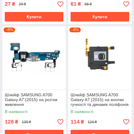
27
61
₴
₴
29 ₴
66 ₴
Купити
Купити
–8%
–8%
Шлейф SAMSUNG A700
Шлейф SAMSUNG A700
Galaxy A7 (2015) на роз'єм
Galaxy A7 (2015) на кнопки
живлення
гучності та динамік поліфонія
В наявності
В наявності
128
114
₴
₴
139 ₴
124 ₴