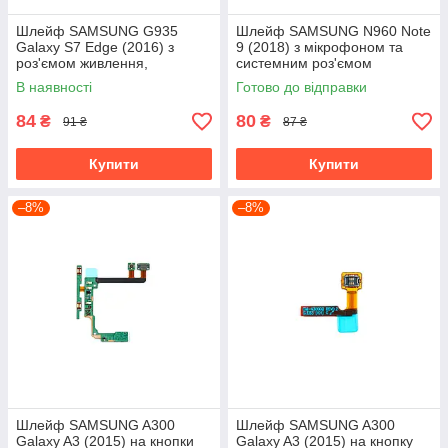
Шлейф SAMSUNG G935
Шлейф SAMSUNG N960 Note
Galaxy S7 Edge (2016) з
9 (2018) з мікрофоном та
роз'ємом живлення,
системним роз'ємом
мікрофоном та вібромотором
В наявності
Готово до відправки
84
80
₴
₴
91 ₴
87 ₴
Купити
Купити
–8%
–8%
Шлейф SAMSUNG A300
Шлейф SAMSUNG A300
Galaxy A3 (2015) на кнопки
Galaxy A3 (2015) на кнопку