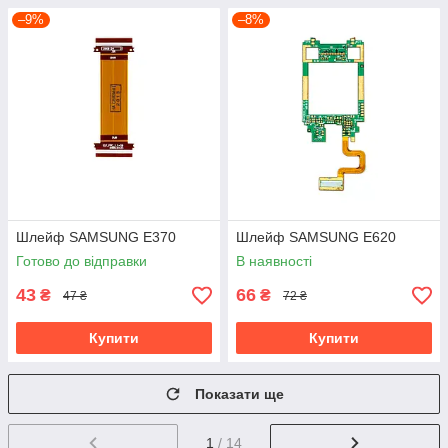
–9%
–8%
Шлейф SAMSUNG E370
Шлейф SAMSUNG E620
Готово до відправки
В наявності
43
66
₴
₴
47 ₴
72 ₴
Купити
Купити
Показати ще
1
/ 14